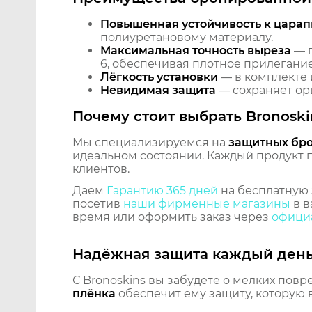
Повышенная устойчивость к царап
полиуретановому материалу.
Максимальная точность выреза
— п
6, обеспечивая плотное прилегание
Лёгкость установки
— в комплекте 
Невидимая защита
— сохраняет ори
Почему стоит выбрать Bronoski
Мы специализируемся на
защитных бр
идеальном состоянии. Каждый продукт пр
клиентов.
Даем
Гарантию 365 дней
на бесплатную 
посетив
наши фирменные магазины
в в
время или оформить заказ через
официа
Надёжная защита каждый ден
С Bronoskins вы забудете о мелких повр
плёнка
обеспечит ему защиту, которую 