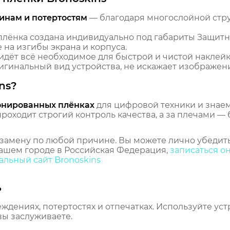
инам и потертостям
— благодаря многослойной стр
лёнка создана индивидуально под габариты Защитн
 на изгибы экрана и корпуса.
идёт всё необходимое для быстрой и чистой наклейк
гинальный вид устройства, не искажает изображение
ns?
онированных плёнках
для цифровой техники и знаем,
оходит строгий контроль качества, а за плечами — 
замену по любой причине. Вы можете лично убедить
ашем городе в Российская Федерация,
записаться о
льный сайт Bronoskins
ь
еждениях, потертостях и отпечатках. Используйте ус
вы заслуживаете.