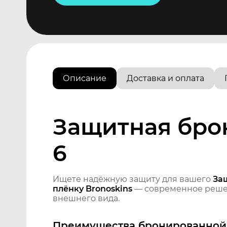
Описание
Доставка и оплата
Защитная бро
6
Ищете надёжную защиту для вашего
За
плёнку Bronoskins
— современное решен
внешнего вида.
Преимущества бронированной 