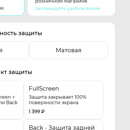
розничном магазине
ЭК
Запланируйте удобное время
ность защиты
я
Матовая
кт защиты
FullScreen
reen +
Защита закрывает 100%
ли Back
поверхности экрана
1 399
₽
Back - Защита задней