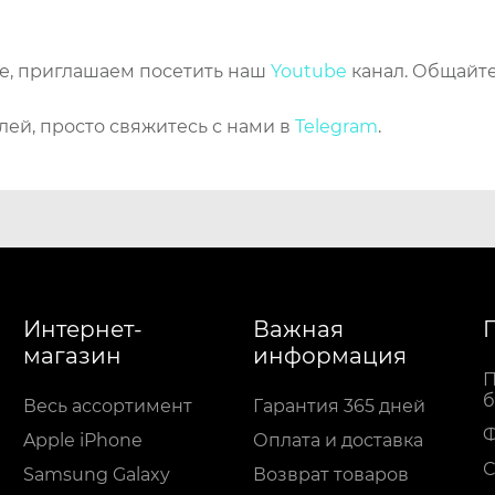
же, приглашаем посетить наш
Youtube
канал. Общайте
лей, просто свяжитесь с нами в
Telegram
.
Интернет-
Важная
магазин
информация
П
б
Весь ассортимент
Гарантия 365 дней
Apple iPhone
Оплата и доставка
С
Samsung Galaxy
Возврат товаров