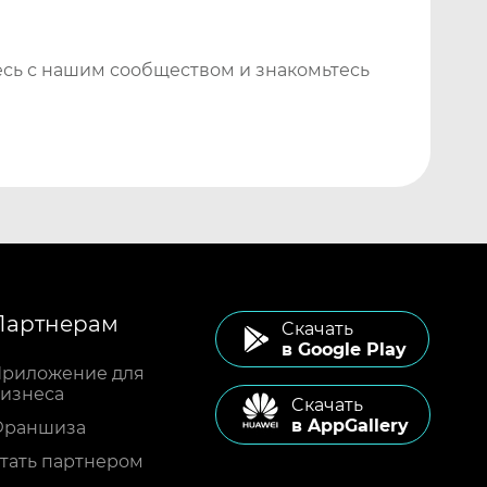
сь с нашим сообществом и знакомьтесь
Партнерам
Cкачать
в Google Play
риложение для
изнеса
Cкачать
в AppGallery
Франшиза
тать партнером