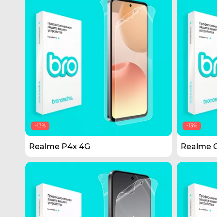
-13%
-13%
Realme P4x 4G
Realme G