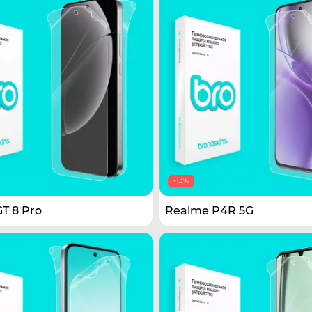
-13%
T 8 Pro
Realme P4R 5G