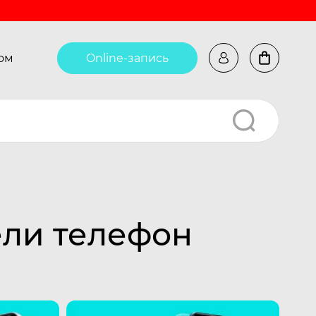
ом
Online-запись
ели телефон