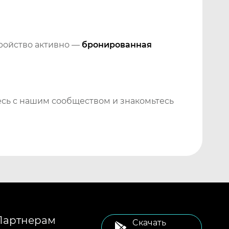
тройство активно —
бронированная
сь с нашим сообществом и знакомьтесь
Партнерам
Cкачать