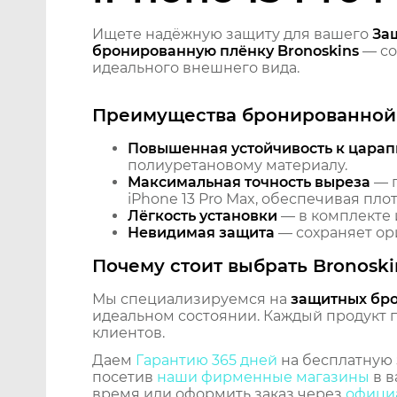
Ищете надёжную защиту для вашего
За
бронированную плёнку Bronoskins
— со
идеального внешнего вида.
Преимущества бронированной 
Повышенная устойчивость к царап
полиуретановому материалу.
Максимальная точность выреза
— п
iPhone 13 Pro Max, обеспечивая пло
Лёгкость установки
— в комплекте 
Невидимая защита
— сохраняет ори
Почему стоит выбрать Bronoski
Мы специализируемся на
защитных бр
идеальном состоянии. Каждый продукт пр
клиентов.
Даем
Гарантию 365 дней
на бесплатную 
посетив
наши фирменные магазины
в в
время или оформить заказ через
официа