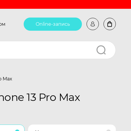
ом
Online-запись
o Max
one 13 Pro Max