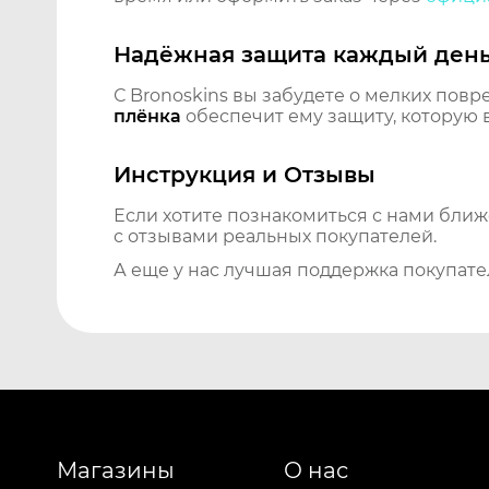
Надёжная защита каждый ден
С Bronoskins вы забудете о мелких повр
плёнка
обеспечит ему защиту, которую 
Инструкция и Отзывы
Если хотите познакомиться с нами бли
с отзывами реальных покупателей.
А еще у нас лучшая поддержка покупате
Магазины
О нас