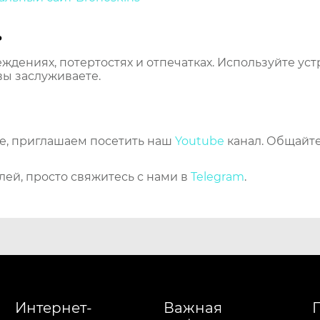
ь
еждениях, потертостях и отпечатках. Используйте ус
вы заслуживаете.
же, приглашаем посетить наш
Youtube
канал. Общайте
лей, просто свяжитесь с нами в
Telegram
.
Интернет-
Важная