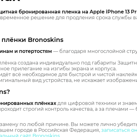
щитная бронированная пленка на Apple iPhone 13 P
временное решение для продления срока службы ва
плёнки Bronoskins
инам и потертостям
— благодаря многослойной стр
лёнка создана индивидуально под габариты Защитн
тное прилегание на изгибы экрана и корпуса.
идёт всё необходимое для быстрой и чистой наклейк
гинальный вид устройства, не искажает изображение
ns?
онированных плёнках
для цифровой техники и знаем,
оходит строгий контроль качества, а за плечами — 
замену по любой причине. Вы можете лично убедить
ашем городе в Российская Федерация,
записаться о
льный сайт Bronoskins