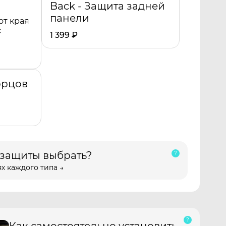
Back - Защита задней
панели
от края
с
1 399
₽
орцов
 защиты выбрать?
х каждого типа →