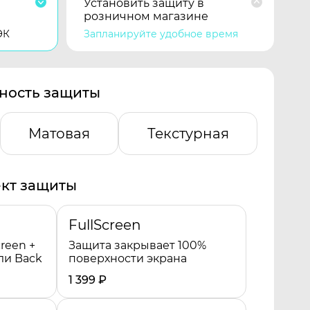
Установить защиту в
розничном магазине
ЭК
Запланируйте удобное время
ность защиты
Матовая
Текстурная
кт защиты
FullScreen
reen +
Защита закрывает 100%
ли Back
поверхности экрана
1 399
₽