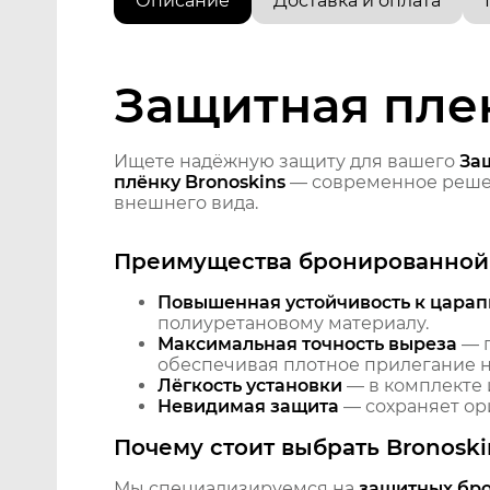
Описание
Доставка и оплата
Защитная плен
Ищете надёжную защиту для вашего
Защ
плёнку Bronoskins
— современное решен
внешнего вида.
Преимущества бронированной 
Повышенная устойчивость к царап
полиуретановому материалу.
Максимальная точность выреза
— п
обеспечивая плотное прилегание на
Лёгкость установки
— в комплекте 
Невидимая защита
— сохраняет ори
Почему стоит выбрать Bronoski
Мы специализируемся на
защитных бр