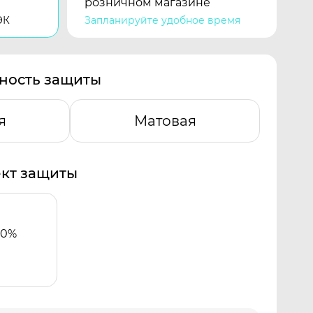
розничном магазине
ЭК
Запланируйте удобное время
ность защиты
я
Матовая
кт защиты
00%