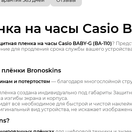
Гарантия 365 дней
Отзывы
ка на часы Casio B
итная пленка на часы Casio BABY-G (BA-110)
? Пред
ие для продления срока службы вашего устройства
плёнки Bronoskins
инам и потертостям
— благодаря многослойной стр
лёнка создана индивидуально под габариты Защитная
 изгибы экрана и корпуса.
идёт всё необходимое для быстрой и чистой наклейк
гинальный вид устройства, не искажает изображение
ns?
онированных плёнках
для цифровой техники и знаем,