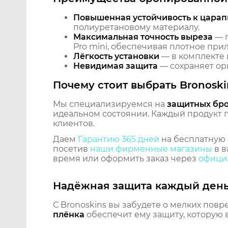
Повышенная устойчивость к царап
полиуретановому материалу.
Максимальная точность выреза
— п
Pro mini, обеспечивая плотное прил
Лёгкость установки
— в комплекте 
Невидимая защита
— сохраняет ори
Почему стоит выбрать Bronoski
Мы специализируемся на
защитных бр
идеальном состоянии. Каждый продукт пр
клиентов.
Даем
Гарантию 365 дней
на бесплатную 
посетив
наши фирменные магазины
в в
время или оформить заказ через
официа
Надёжная защита каждый ден
С Bronoskins вы забудете о мелких повр
плёнка
обеспечит ему защиту, которую 