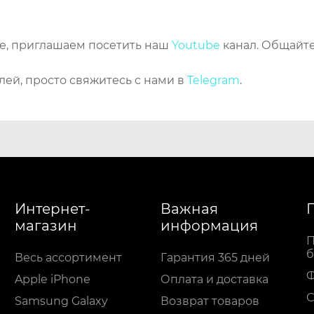
же, приглашаем посетить наш
Youtube
канал. Общайте
лей, просто свяжитесь с нами в
Telegram
.
Интернет-
Важная
магазин
информация
П
б
Весь ассортимент
Гарантия 365 дней
Apple iPhone
Оплата и доставка
С
Samsung Galaxy
Возврат товаров