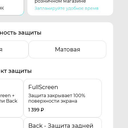
розничном магазине
ЭК
Запланируйте удобное время
ность защиты
я
Матовая
кт защиты
FullScreen
reen +
Защита закрывает 100%
ли Back
поверхности экрана
1 399
₽
Back - Защита задней