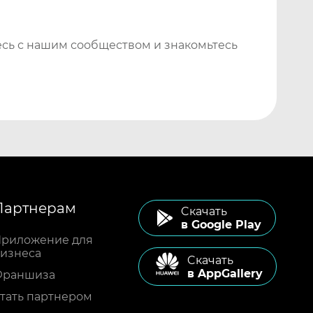
сь с нашим сообществом и знакомьтесь
Партнерам
Cкачать
в Google Play
риложение для
изнеса
Cкачать
в AppGallery
Франшиза
тать партнером