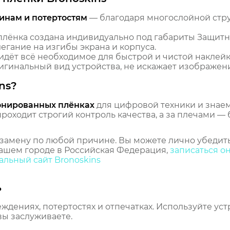
инам и потертостям
— благодаря многослойной стр
лёнка создана индивидуально под габариты Защитна
егание на изгибы экрана и корпуса.
идёт всё необходимое для быстрой и чистой наклейк
гинальный вид устройства, не искажает изображение
ns?
онированных плёнках
для цифровой техники и знаем,
оходит строгий контроль качества, а за плечами — 
замену по любой причине. Вы можете лично убедить
ашем городе в Российская Федерация,
записаться о
льный сайт Bronoskins
ь
еждениях, потертостях и отпечатках. Используйте ус
вы заслуживаете.