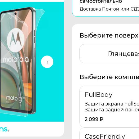
самостоятельно
Доставка Почтой или СД
Выберите поверх
Глянцева
Выберите компле
FullBody
Защита экрана FullSc
Защита задней пане
2 099
₽
CaseFriendly