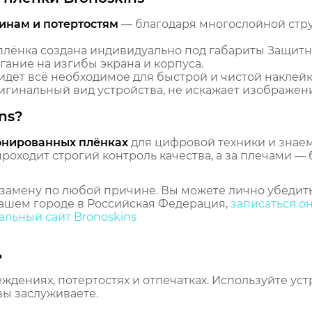
инам и потертостям
— благодаря многослойной стр
лёнка создана индивидуально под габариты Защитн
гание на изгибы экрана и корпуса.
идёт всё необходимое для быстрой и чистой наклейк
гинальный вид устройства, не искажает изображение
ns?
онированных плёнках
для цифровой техники и знаем,
оходит строгий контроль качества, а за плечами — 
замену по любой причине. Вы можете лично убедить
ашем городе в Российская Федерация,
записаться о
льный сайт Bronoskins
ь
еждениях, потертостях и отпечатках. Используйте ус
вы заслуживаете.