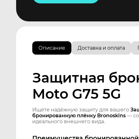
Описание
Доставка и оплата
Защитная бро
Moto G75 5G
Ищете надёжную защиту для вашего
За
бронированную плёнку Bronoskins
— со
идеального внешнего вида.
Преимущества бронированной 