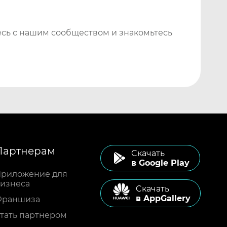
сь с нашим сообществом и знакомьтесь
Партнерам
Cкачать
в Google Play
риложение для
изнеса
Cкачать
в AppGallery
Франшиза
тать партнером