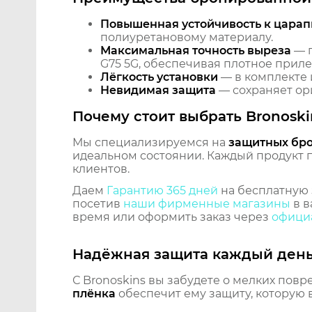
Повышенная устойчивость к царап
полиуретановому материалу.
Максимальная точность выреза
— п
G75 5G, обеспечивая плотное приле
Лёгкость установки
— в комплекте 
Невидимая защита
— сохраняет ори
Почему стоит выбрать Bronoski
Мы специализируемся на
защитных бр
идеальном состоянии. Каждый продукт пр
клиентов.
Даем
Гарантию 365 дней
на бесплатную 
посетив
наши фирменные магазины
в в
время или оформить заказ через
официа
Надёжная защита каждый ден
С Bronoskins вы забудете о мелких повр
плёнка
обеспечит ему защиту, которую 