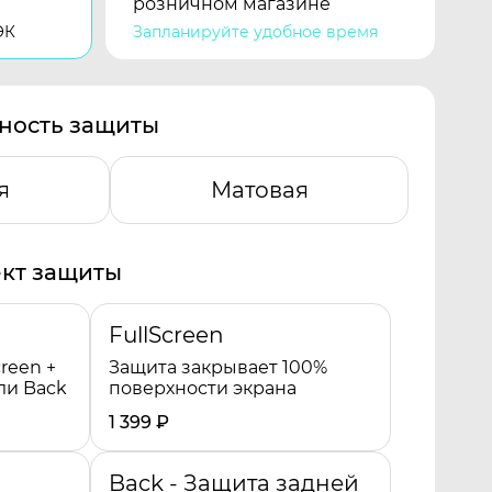
розничном магазине
ЭК
Запланируйте удобное время
ность защиты
я
Матовая
кт защиты
FullScreen
reen +
Защита закрывает 100%
ли Back
поверхности экрана
1 399
₽
Back - Защита задней