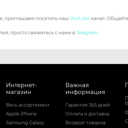
же, приглашаем посетить наш
Youtube
канал. Общайте
лей, просто свяжитесь с нами в
Telegram
.
Интернет-
Важная
магазин
информация
П
б
Весь ассортимент
Гарантия 365 дней
Apple iPhone
Оплата и доставка
С
Samsung Galaxy
Возврат товаров