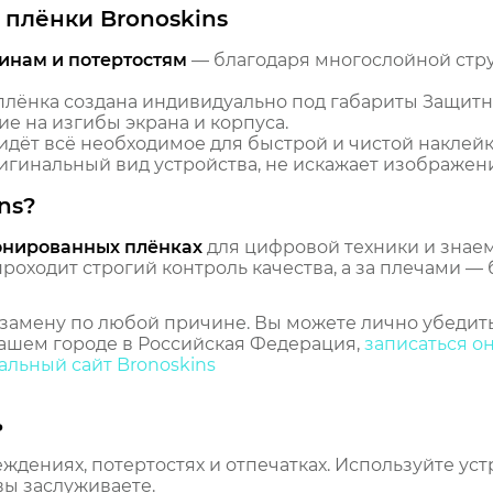
плёнки Bronoskins
инам и потертостям
— благодаря многослойной стр
лёнка создана индивидуально под габариты Защитна
ие на изгибы экрана и корпуса.
идёт всё необходимое для быстрой и чистой наклейк
гинальный вид устройства, не искажает изображение
ns?
онированных плёнках
для цифровой техники и знаем,
оходит строгий контроль качества, а за плечами — 
замену по любой причине. Вы можете лично убедить
ашем городе в Российская Федерация,
записаться о
льный сайт Bronoskins
ь
еждениях, потертостях и отпечатках. Используйте ус
вы заслуживаете.