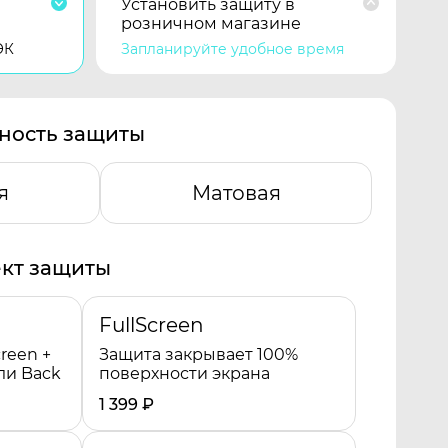
Установить защиту в
розничном магазине
ЭК
Запланируйте удобное время
ность защиты
я
Матовая
кт защиты
FullScreen
reen +
Защита закрывает 100%
ли Back
поверхности экрана
1 399
₽