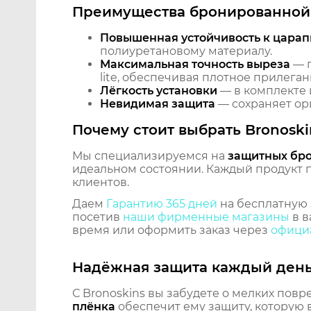
Преимущества бронированной 
Повышенная устойчивость к царап
полиуретановому материалу.
Максимальная точность выреза
— п
lite, обеспечивая плотное прилеган
Лёгкость установки
— в комплекте 
Невидимая защита
— сохраняет ори
Почему стоит выбрать Bronoski
Мы специализируемся на
защитных бр
идеальном состоянии. Каждый продукт пр
клиентов.
Даем
Гарантию 365 дней
на бесплатную 
посетив
наши фирменные магазины
в в
время или оформить заказ через
официа
Надёжная защита каждый ден
С Bronoskins вы забудете о мелких повр
плёнка
обеспечит ему защиту, которую 