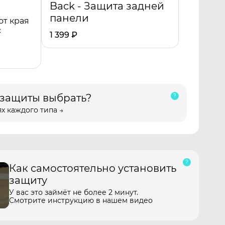
Back - Защита задней
панели
от края
с
1 399
₽
 защиты выбрать?
х каждого типа →
Как самостоятельно установить
защиту
У вас это займёт не более 2 минут.
Смотрите инструкцию в нашем видео