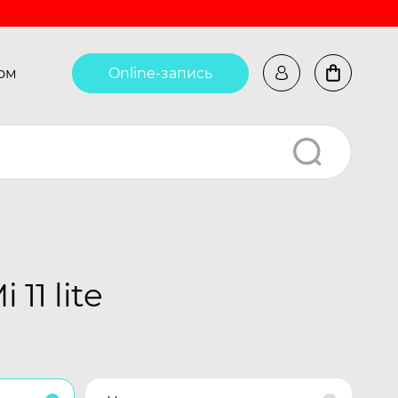
ом
Online-запись
1 lite