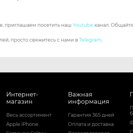
же, приглашаем посетить наш
Youtube
канал. Общайте
лей, просто свяжитесь с нами в
Telegram
.
Интернет-
Важная
магазин
информация
П
б
Весь ассортимент
Гарантия 365 дней
Apple iPhone
Оплата и доставка
С