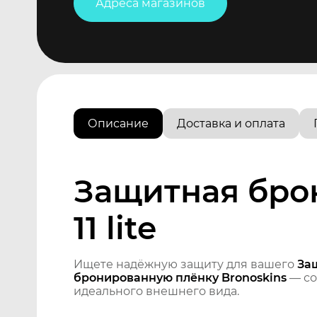
Адреса магазинов
Описание
Доставка и оплата
Защитная брон
11 lite
Ищете надёжную защиту для вашего
Защ
бронированную плёнку Bronoskins
— со
идеального внешнего вида.