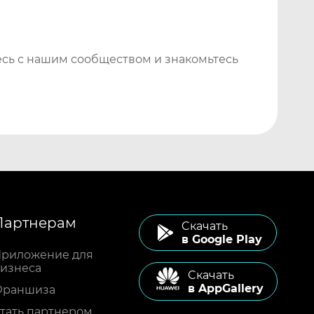
сь с нашим сообществом и знакомьтесь
Партнерам
Cкачать
в Google Play
риложение для
изнеса
Cкачать
в AppGallery
Франшиза
тать партнером