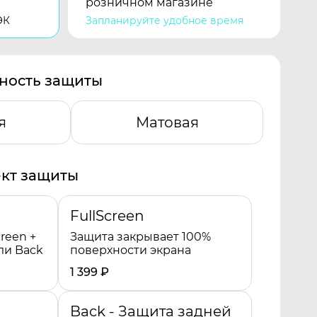
розничном магазине
ЭК
Запланируйте удобное время
ность защиты
я
Матовая
кт защиты
FullScreen
reen +
Защита закрывает 100%
ли Back
поверхности экрана
1 399
₽
Back - Защита задней