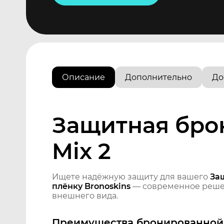
Описание
Дополнительно
До
Защитная брон
Mix 2
Ищете надёжную защиту для вашего
За
плёнку Bronoskins
— современное решен
внешнего вида.
Преимущества бронированной 