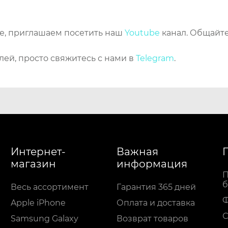
же, приглашаем посетить наш
Youtube
канал. Общайте
лей, просто свяжитесь с нами в
Telegram
.
Интернет-
Важная
магазин
информация
П
б
Весь ассортимент
Гарантия 365 дней
Apple iPhone
Оплата и доставка
С
Samsung Galaxy
Возврат товаров