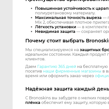
Повышенная устойчивость к царап
полиуретановому материалу.
Максимальная точность выреза
— п
Mix 2, обеспечивая плотное прилег
Лёгкость установки
— в комплекте 
Невидимая защита
— сохраняет ори
Почему стоит выбрать Bronoski
Мы специализируемся на
защитных бр
идеальном состоянии. Каждый продукт пр
клиентов.
Даем
Гарантию 365 дней
на бесплатную 
посетив
наши фирменные магазины
в в
время или оформить заказ через
официа
Надёжная защита каждый ден
С Bronoskins вы забудете о мелких повр
плёнка
обеспечит ему защиту, которую 