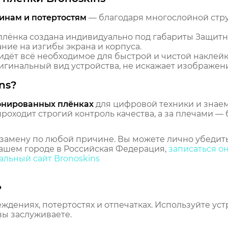
инам и потертостям
— благодаря многослойной стр
лёнка создана индивидуально под габариты Защитна
ание на изгибы экрана и корпуса.
идёт всё необходимое для быстрой и чистой наклейк
гинальный вид устройства, не искажает изображение
ns?
онированных плёнках
для цифровой техники и знаем,
оходит строгий контроль качества, а за плечами — 
замену по любой причине. Вы можете лично убедить
ашем городе в Российская Федерация,
записаться о
льный сайт Bronoskins
ь
еждениях, потертостях и отпечатках. Используйте ус
вы заслуживаете.