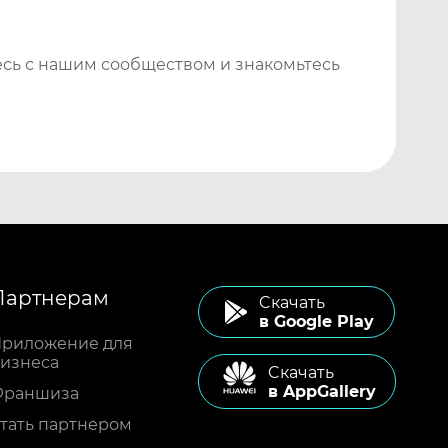
сь с нашим сообществом и знакомьтесь
Партнерам
Cкачать
в Google Play
риложение для
изнеса
Cкачать
в AppGallery
Франшиза
тать партнером