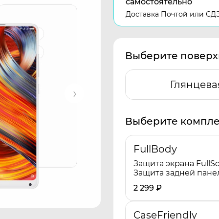
самостоятельно
Доставка Почтой или СД
Выберите поверх
Глянцева
Выберите компле
FullBody
Защита экрана FullSc
Защита задней пане
2 299
₽
CaseFriendly