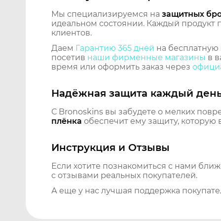
Мы специализируемся на
защитных бр
идеальном состоянии. Каждый продукт пр
клиентов.
Даем
Гарантию 365 дней
на бесплатную 
посетив
наши фирменные магазины
в в
время или оформить заказ через
официа
Надёжная защита каждый ден
С Bronoskins вы забудете о мелких повр
плёнка
обеспечит ему защиту, которую 
Инструкция и Отзывы
Если хотите познакомиться с нами бли
с отзывами реальных покупателей.
А еще у нас лучшая поддержка покупате