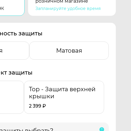
розничном магазине
ЭК
Запланируйте удобное время
ность защиты
я
Матовая
кт защиты
Top - Защита верхней
крышки
2 399
₽
 защиты выбрать?