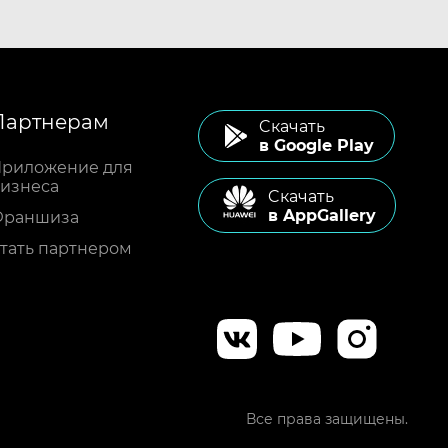
Партнерам
Cкачать
в Google Play
риложение для
изнеса
Cкачать
в AppGallery
Франшиза
тать партнером
Все права защищены.