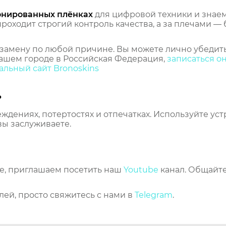
онированных плёнках
для цифровой техники и знаем,
оходит строгий контроль качества, а за плечами — 
замену по любой причине. Вы можете лично убедить
ашем городе в Российская Федерация,
записаться о
льный сайт Bronoskins
ь
еждениях, потертостях и отпечатках. Используйте ус
вы заслуживаете.
же, приглашаем посетить наш
Youtube
канал. Общайте
лей, просто свяжитесь с нами в
Telegram
.