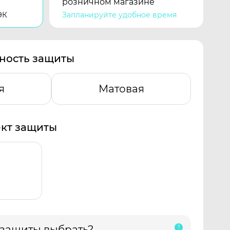
розничном магазине
ЭК
Запланируйте удобное время
ность защиты
я
Матовая
кт защиты
 защиты выбрать?