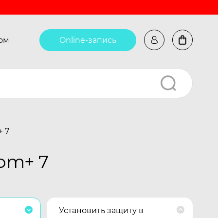
ом
Online-запись
+ 7
om+ 7
Установить защиту в