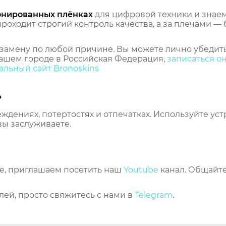
онированных плёнках
для цифровой техники и знаем,
оходит строгий контроль качества, а за плечами — 
замену по любой причине. Вы можете лично убедить
ашем городе в Российская Федерация,
записаться о
льный сайт Bronoskins
ь
еждениях, потертостях и отпечатках. Используйте ус
вы заслуживаете.
же, приглашаем посетить наш
Youtube
канал. Общайте
лей, просто свяжитесь с нами в
Telegram
.