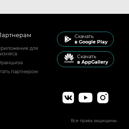
Партнерам
Cкачать
в Google Play
риложение для
изнеса
Cкачать
в AppGallery
Франшиза
тать партнером
Все права защищены.