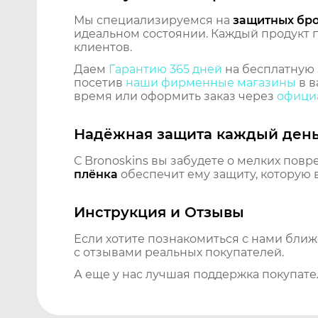
Мы специализируемся на
защитных бр
идеальном состоянии. Каждый продукт пр
клиентов.
Даем
Гарантию 365 дней
на бесплатную 
посетив
наши фирменные магазины
в в
время или оформить заказ через
официа
Надёжная защита каждый ден
С Bronoskins вы забудете о мелких повр
плёнка
обеспечит ему защиту, которую 
Инструкция и Отзывы
Если хотите познакомиться с нами бли
с отзывами реальных покупателей.
А еще у нас лучшая поддержка покупате