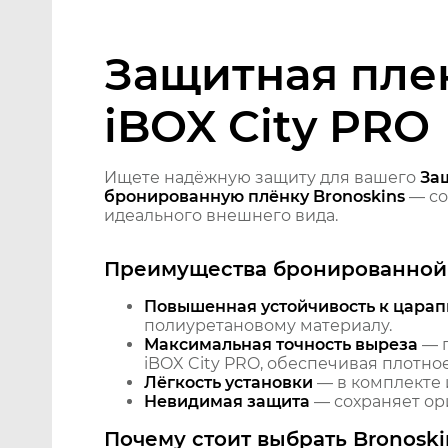
Защитная пле
iBOX City PRO
Ищете надёжную защиту для вашего
За
бронированную плёнку Bronoskins
— со
идеального внешнего вида.
Преимущества бронированной 
Повышенная устойчивость к царап
полиуретановому материалу.
Максимальная точность выреза
— п
iBOX City PRO, обеспечивая плотно
Лёгкость установки
— в комплекте 
Невидимая защита
— сохраняет ори
Почему стоит выбрать Bronoski