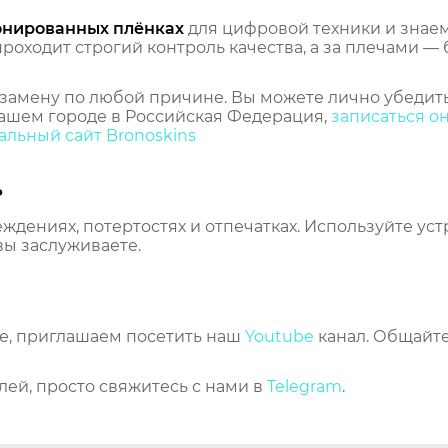
онированных плёнках
для цифровой техники и знаем,
оходит строгий контроль качества, а за плечами — 
замену по любой причине. Вы можете лично убедить
ашем городе в Российская Федерация,
записаться о
льный сайт Bronoskins
ь
еждениях, потертостях и отпечатках. Используйте ус
вы заслуживаете.
же, приглашаем посетить наш
Youtube
канал. Общайте
лей, просто свяжитесь с нами в
Telegram
.