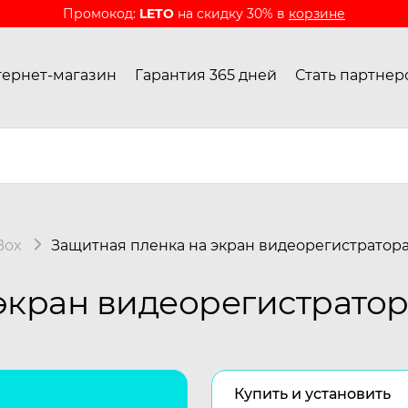
Промокод:
LETO
на скидку 30% в
корзине
ернет-магазин
Гарантия 365 дней
Стать партнер
Box
Защитная пленка на экран видеорегистратора
экран видеорегистратор
Купить и установить