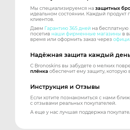
Мы специализируемся на
защитных бр
идеальном состоянии. Каждый продукт пр
клиентов.
Даем
Гарантию 365 дней
на бесплатную 
посетив
наши фирменные магазины
в в
время или оформить заказ через
официа
Надёжная защита каждый ден
С Bronoskins вы забудете о мелких повр
плёнка
обеспечит ему защиту, которую 
Инструкция и Отзывы
Если хотите познакомиться с нами бли
с отзывами реальных покупателей.
А еще у нас лучшая поддержка покупате