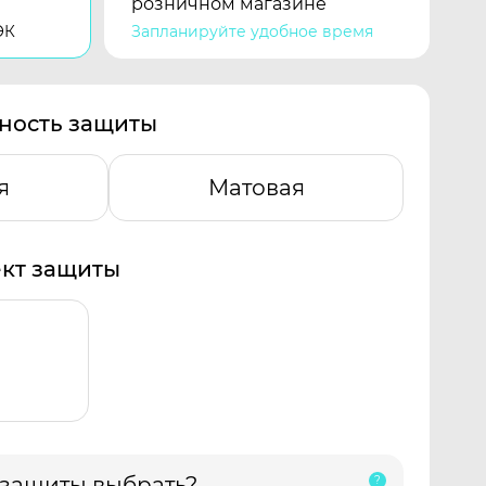
розничном магазине
ЭК
Запланируйте удобное время
ность защиты
я
Матовая
кт защиты
 защиты выбрать?