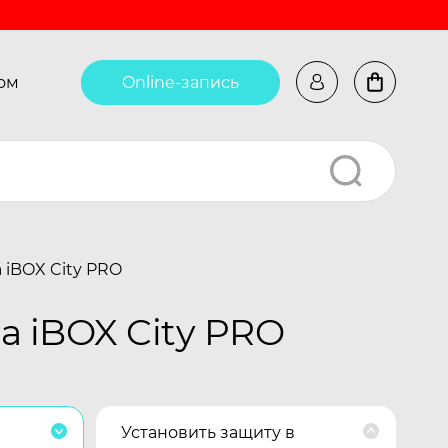
ом
Online-запись
 iBOX City PRO
а iBOX City PRO
Установить защиту в