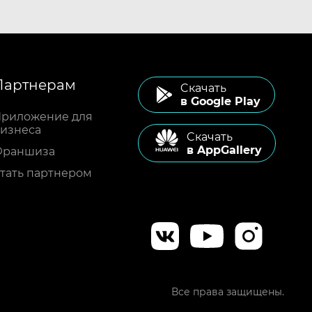
Партнерам
Cкачать
в Google Play
риложение для
изнеса
Cкачать
в AppGallery
Франшиза
тать партнером
Все права защищены.