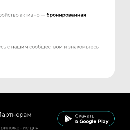
тройство активно —
бронированная
сь с нашим сообществом и знакомьтесь
Партнерам
Cкачать
в Google Play
риложение для