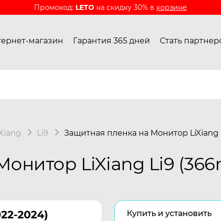
Промокод:
LETO
на скидку 30% в
корзине
ернет-магазин
Гарантия 365 дней
Стать партнер
iXiang
Li9
Защитная пленка на Монитор LiXiang
Монитор LiXiang Li9 (36
Купить и установить