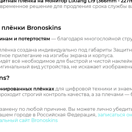
щитная пленка на Монитор LiXiang Li9 (366mm - 22
временное решение для продления срока службы ва
плёнки Bronoskins
инам и потертостям
— благодаря многослойной стр
лёнка создана индивидуально под габариты Защитна
ное прилегание на изгибы экрана и корпуса.
идёт всё необходимое для быстрой и чистой наклейк
гинальный вид устройства, не искажает изображение
ns?
онированных плёнках
для цифровой техники и знаем,
оходит строгий контроль качества, а за плечами — 
замену по любой причине. Вы можете лично убедить
ашем городе в Российская Федерация,
записаться о
льный сайт Bronoskins