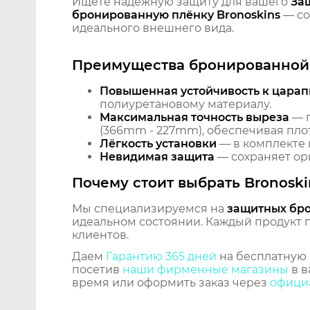
Ищете надёжную защиту для вашего
За
бронированную плёнку Bronoskins
— со
идеального внешнего вида.
Преимущества бронированной 
Повышенная устойчивость к царап
полиуретановому материалу.
Максимальная точность выреза
— п
(366mm - 227mm), обеспечивая плот
Лёгкость установки
— в комплекте 
Невидимая защита
— сохраняет ори
Почему стоит выбрать Bronoski
Мы специализируемся на
защитных бр
идеальном состоянии. Каждый продукт пр
клиентов.
Даем
Гарантию 365 дней
на бесплатную 
посетив
наши фирменные магазины
в в
время или оформить заказ через
официа