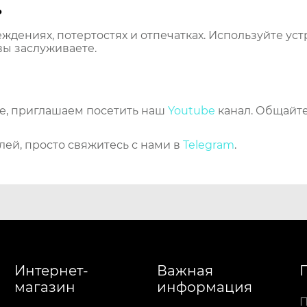
ь
еждениях, потертостях и отпечатках. Используйте ус
вы заслуживаете.
же, приглашаем посетить наш
Youtube
канал. Общайте
лей, просто свяжитесь с нами в
Telegram
.
Интернет-
Важная
магазин
информация
П