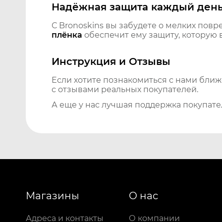
Надёжная защита каждый ден
С Bronoskins вы забудете о мелких повр
плёнка
обеспечит ему защиту, которую 
Инструкция и Отзывы
Если хотите познакомиться с нами бли
с отзывами реальных покупателей.
А еще у нас лучшая поддержка покупате
Магазины
О нас
Адреса и контакты
О компании