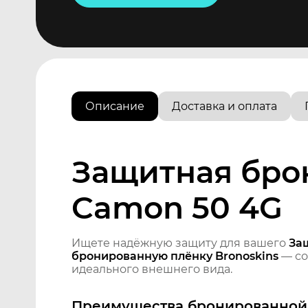
Описание
Доставка и оплата
Защитная бро
Camon 50 4G
Ищете надёжную защиту для вашего
За
бронированную плёнку Bronoskins
— со
идеального внешнего вида.
Преимущества бронированной 