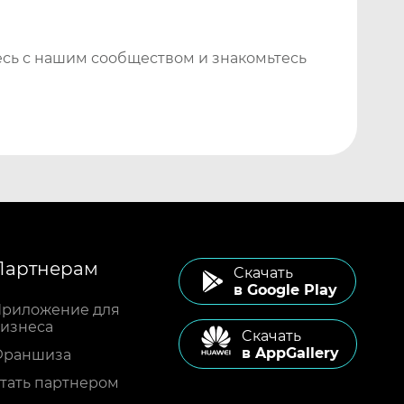
сь с нашим сообществом и знакомьтесь
Партнерам
Cкачать
в Google Play
риложение для
изнеса
Cкачать
в AppGallery
Франшиза
тать партнером