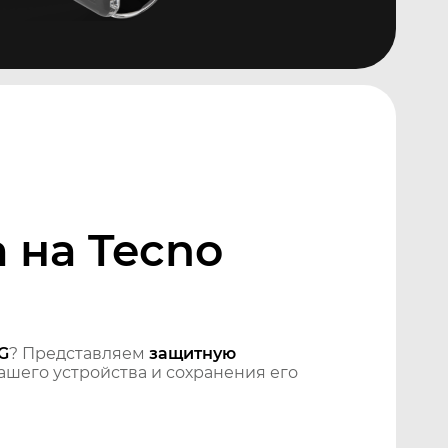
 на Tecno
G
? Представляем
защитную
шего устройства и сохранения его