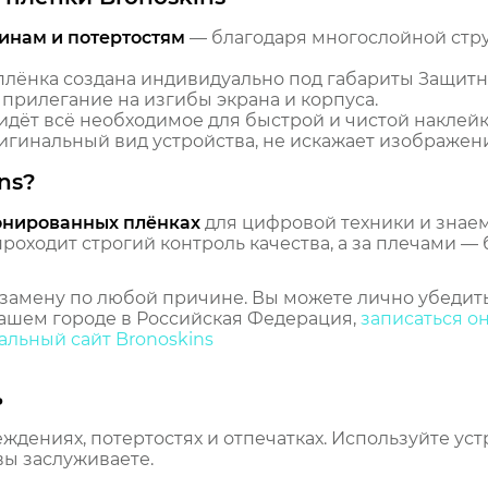
инам и потертостям
— благодаря многослойной стр
лёнка создана индивидуально под габариты Защитн
прилегание на изгибы экрана и корпуса.
идёт всё необходимое для быстрой и чистой наклейк
гинальный вид устройства, не искажает изображение
ns?
онированных плёнках
для цифровой техники и знаем,
оходит строгий контроль качества, а за плечами — 
замену по любой причине. Вы можете лично убедить
ашем городе в Российская Федерация,
записаться о
льный сайт Bronoskins
ь
еждениях, потертостях и отпечатках. Используйте ус
вы заслуживаете.