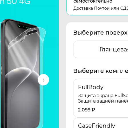
самостоятельно
Доставка Почтой или СД
Выберите поверх
Глянцева
Выберите компле
FullBody
Защита экрана FullSc
Защита задней пане
2 099
₽
CaseFriendly