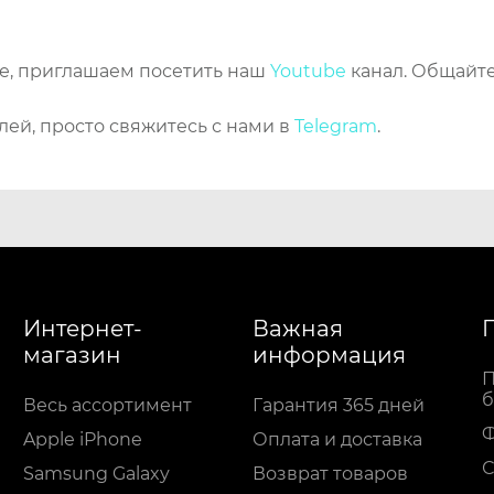
же, приглашаем посетить наш
Youtube
канал. Общайте
лей, просто свяжитесь с нами в
Telegram
.
Интернет-
Важная
магазин
информация
П
б
Весь ассортимент
Гарантия 365 дней
Apple iPhone
Оплата и доставка
С
Samsung Galaxy
Возврат товаров