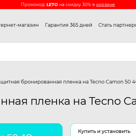
Промокод:
LETO
на скидку 30% в
корзине
ернет-магазин
Гарантия 365 дней
Стать партнер
ащитная бронированная пленка на Tecno Camon 50 
нная пленка на Tecno C
Купить и установить