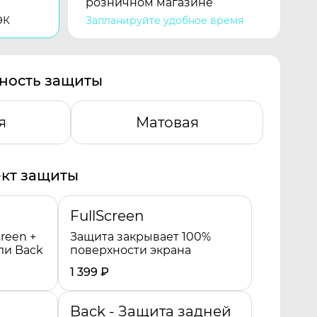
розничном магазине
ЭК
Запланируйте удобное время
ность защиты
я
Матовая
кт защиты
FullScreen
reen +
Защита закрывает 100%
ли Back
поверхности экрана
1 399
₽
Back - Защита задней