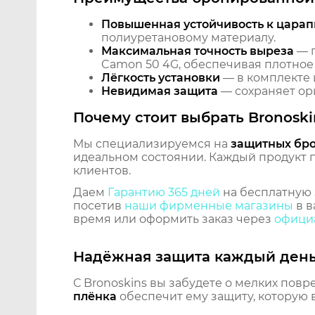
Повышенная устойчивость к царап
полиуретановому материалу.
Максимальная точность выреза
— п
Camon 50 4G, обеспечивая плотное 
Лёгкость установки
— в комплекте 
Невидимая защита
— сохраняет ори
Почему стоит выбрать Bronoski
Мы специализируемся на
защитных бр
идеальном состоянии. Каждый продукт пр
клиентов.
Даем
Гарантию 365 дней
на бесплатную 
посетив
наши фирменные магазины
в в
время или оформить заказ через
официа
Надёжная защита каждый ден
С Bronoskins вы забудете о мелких повр
плёнка
обеспечит ему защиту, которую 