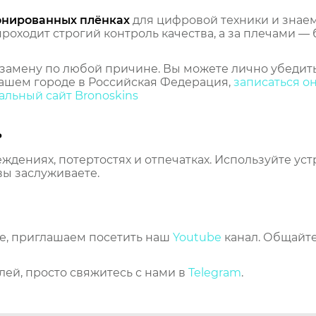
онированных плёнках
для цифровой техники и знаем,
оходит строгий контроль качества, а за плечами — 
замену по любой причине. Вы можете лично убедить
ашем городе в Российская Федерация,
записаться о
льный сайт Bronoskins
ь
еждениях, потертостях и отпечатках. Используйте ус
вы заслуживаете.
же, приглашаем посетить наш
Youtube
канал. Общайте
лей, просто свяжитесь с нами в
Telegram
.