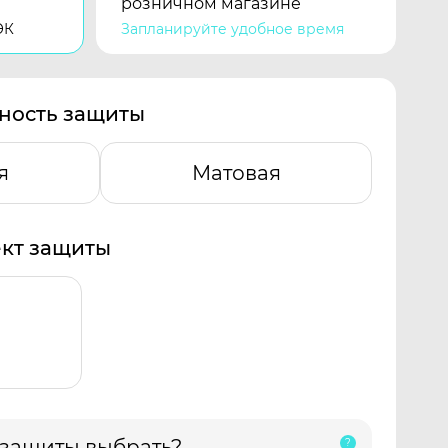
розничном магазине
ЭК
Запланируйте удобное время
ность защиты
я
Матовая
кт защиты
 защиты выбрать?