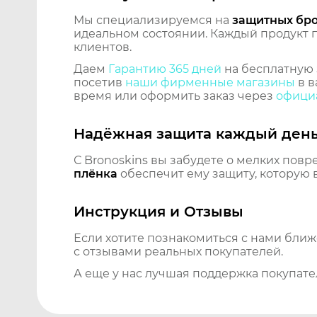
Мы специализируемся на
защитных бр
идеальном состоянии. Каждый продукт пр
клиентов.
Даем
Гарантию 365 дней
на бесплатную 
посетив
наши фирменные магазины
в в
время или оформить заказ через
официа
Надёжная защита каждый ден
С Bronoskins вы забудете о мелких повр
плёнка
обеспечит ему защиту, которую 
Инструкция и Отзывы
Если хотите познакомиться с нами бли
с отзывами реальных покупателей.
А еще у нас лучшая поддержка покупате