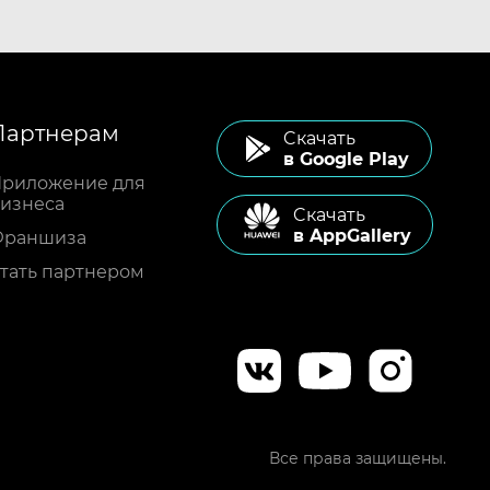
Партнерам
Cкачать
в Google Play
риложение для
изнеса
Cкачать
в AppGallery
Франшиза
тать партнером
Все права защищены.