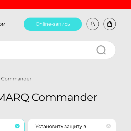
ом
Online-запись
Q Commander
n MARQ Commander
Установить защиту в