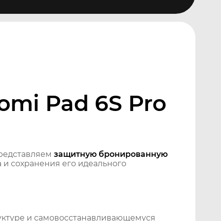
omi Pad 6S Pro
редставляем
защитную бронированную
 и сохранения его идеального
уктуре и самовосстанавливающемуся