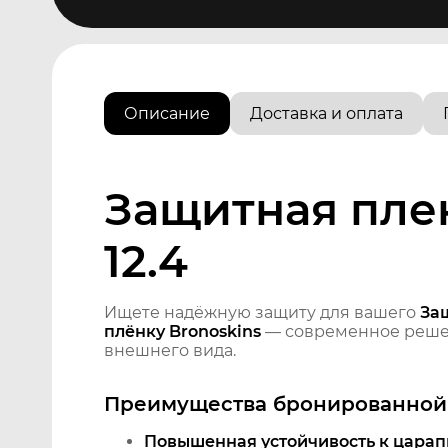
Описание
Доставка и оплата
Защитная плен
12.4
Ищете надёжную защиту для вашего
Защ
плёнку Bronoskins
— современное решен
внешнего вида.
Преимущества бронированной 
Повышенная устойчивость к царап