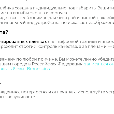
лёнка создана индивидуально под габариты Защитна
ие на изгибы экрана и корпуса.
идёт всё необходимое для быстрой и чистой наклейк
гинальный вид устройства, не искажает изображение
ns?
онированных плёнках
для цифровой техники и знаем,
оходит строгий контроль качества, а за плечами — 
замену по любой причине. Вы можете лично убедить
ашем городе в Российская Федерация,
записаться о
льный сайт Bronoskins
ь
еждениях, потертостях и отпечатках. Используйте ус
вы заслуживаете.