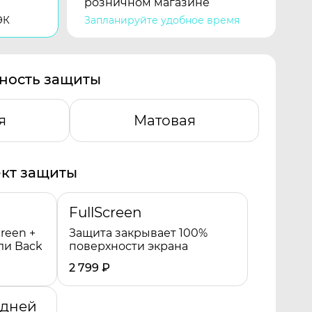
розничном магазине
ЭК
Запланируйте удобное время
ность защиты
я
Матовая
кт защиты
FullScreen
reen +
Защита закрывает 100%
ли Back
поверхности экрана
2 799
₽
адней