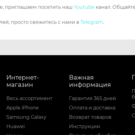
же, приглашаем посетить наш
Youtube
канал. Общайте
лей, просто свяжитесь с нами в
Telegram
.
Интернет-
Важная
магазин
информация
П
б
Весь ассортимент
Гарантия 365 дней
Apple iPhone
Оплата и доставка
С
Samsung Galaxy
Возврат товаров
Huawei
Инструкции