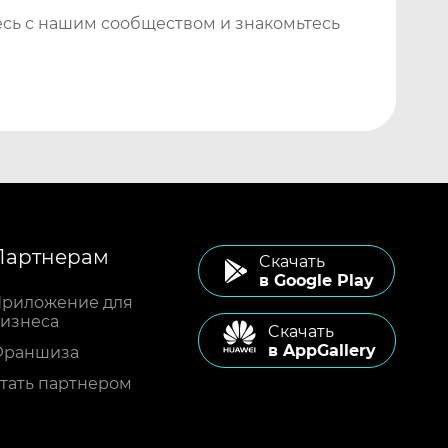
сь с нашим сообществом и знакомьтесь
Партнерам
Cкачать
в Google Play
риложение для
изнеса
Cкачать
в AppGallery
Франшиза
тать партнером