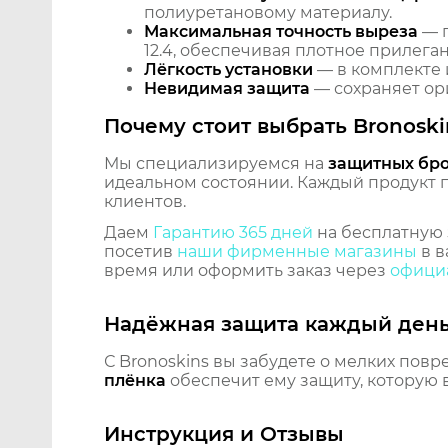
полиуретановому материалу.
Максимальная точность выреза
— п
12.4, обеспечивая плотное прилеган
Лёгкость установки
— в комплекте 
Невидимая защита
— сохраняет ори
Почему стоит выбрать Bronoski
Мы специализируемся на
защитных бр
идеальном состоянии. Каждый продукт пр
клиентов.
Даем
Гарантию 365 дней
на бесплатную 
посетив
наши фирменные магазины
в в
время или оформить заказ через
официа
Надёжная защита каждый ден
С Bronoskins вы забудете о мелких повр
плёнка
обеспечит ему защиту, которую 
Инструкция и Отзывы