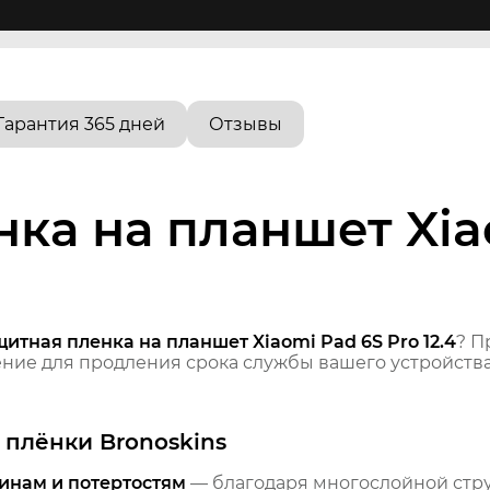
Гарантия 365 дней
Отзывы
ка на планшет Xia
итная пленка на планшет Xiaomi Pad 6S Pro 12.4
? П
ие для продления срока службы вашего устройства
плёнки Bronoskins
инам и потертостям
— благодаря многослойной стр