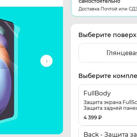
самостоятельно
Доставка Почтой или СД
Выберите поверх
Глянцева
Выберите компле
FullBody
Защита экрана FullSc
Защита задней пане
4 399
₽
Back - Защита з