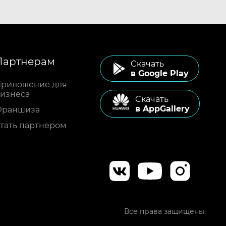
Партнерам
Cкачать
в Google Play
риложение для
изнеса
Cкачать
в AppGallery
Франшиза
тать партнером
Все права защищены.