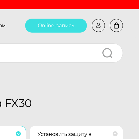
ом
Online-запись
a FX30
Установить защиту в