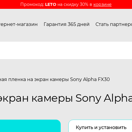
Промокод:
LETO
на скидку 30% в
корзине
ернет-магазин
Гарантия 365 дней
Стать партнер
ая пленка на экран камеры Sony Alpha FX30
экран камеры Sony Alph
Купить и установить