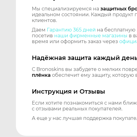
Мы специализируемся на
защитных бр
идеальном состоянии. Каждый продукт пр
клиентов.
Даем
Гарантию 365 дней
на бесплатную 
посетив
наши фирменные магазины
в в
время или оформить заказ через
официа
Надёжная защита каждый ден
С Bronoskins вы забудете о мелких повр
плёнка
обеспечит ему защиту, которую 
Инструкция и Отзывы
Если хотите познакомиться с нами бли
с отзывами реальных покупателей.
А еще у нас лучшая поддержка покупате