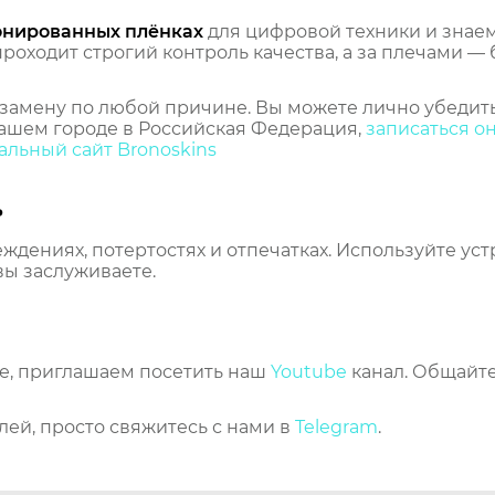
онированных плёнках
для цифровой техники и знаем,
оходит строгий контроль качества, а за плечами — 
замену по любой причине. Вы можете лично убедить
ашем городе в Российская Федерация,
записаться о
льный сайт Bronoskins
ь
еждениях, потертостях и отпечатках. Используйте ус
вы заслуживаете.
же, приглашаем посетить наш
Youtube
канал. Общайте
лей, просто свяжитесь с нами в
Telegram
.