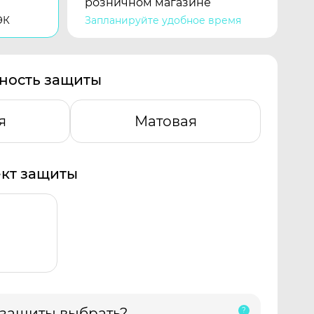
розничном магазине
ЭК
Запланируйте удобное время
ность защиты
я
Матовая
кт защиты
 защиты выбрать?