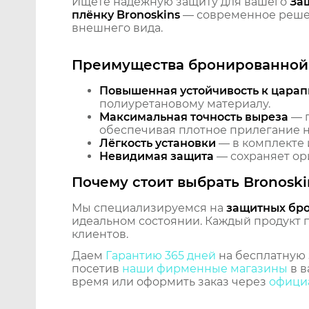
Ищете надёжную защиту для вашего
За
плёнку Bronoskins
— современное решен
внешнего вида.
Преимущества бронированной 
Повышенная устойчивость к царап
полиуретановому материалу.
Максимальная точность выреза
— п
обеспечивая плотное прилегание на
Лёгкость установки
— в комплекте 
Невидимая защита
— сохраняет ори
Почему стоит выбрать Bronoski
Мы специализируемся на
защитных бр
идеальном состоянии. Каждый продукт пр
клиентов.
Даем
Гарантию 365 дней
на бесплатную 
посетив
наши фирменные магазины
в в
время или оформить заказ через
официа