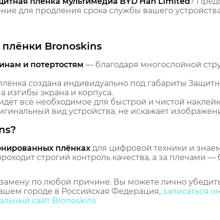
щитная пленка мультимедиа BYD Han Limited
? Пред
ие для продления срока службы вашего устройства
плёнки Bronoskins
инам и потертостям
— благодаря многослойной стр
лёнка создана индивидуально под габариты Защитна
 изгибы экрана и корпуса.
идёт всё необходимое для быстрой и чистой наклейк
гинальный вид устройства, не искажает изображение
ns?
онированных плёнках
для цифровой техники и знаем,
оходит строгий контроль качества, а за плечами — 
замену по любой причине. Вы можете лично убедить
ашем городе в Российская Федерация,
записаться о
льный сайт Bronoskins