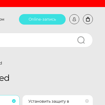
ом
Online-запись
d
ed
Установить защиту в