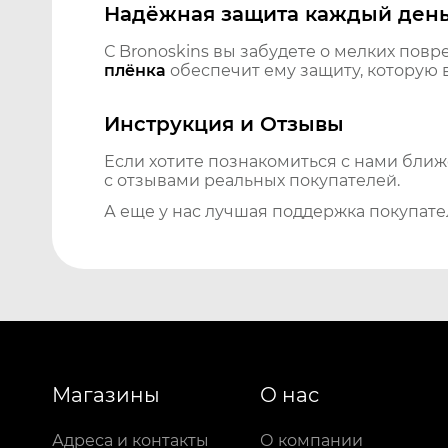
Надёжная защита каждый ден
С Bronoskins вы забудете о мелких повр
плёнка
обеспечит ему защиту, которую 
Инструкция и Отзывы
Если хотите познакомиться с нами бли
с отзывами реальных покупателей.
А еще у нас лучшая поддержка покупате
Магазины
О нас
Адреса и контакты
О компании