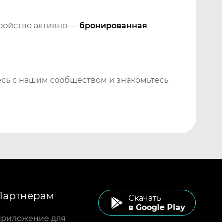
тройство активно —
бронированная
сь с нашим сообществом и знакомьтесь
Партнерам
Cкачать
в Google Play
риложение для