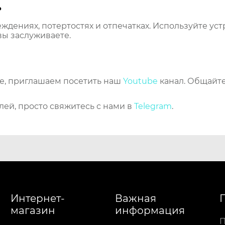
ь
еждениях, потертостях и отпечатках. Используйте ус
вы заслуживаете.
же, приглашаем посетить наш
Youtube
канал. Общайте
лей, просто свяжитесь с нами в
Telegram
.
Интернет-
Важная
магазин
информация
П