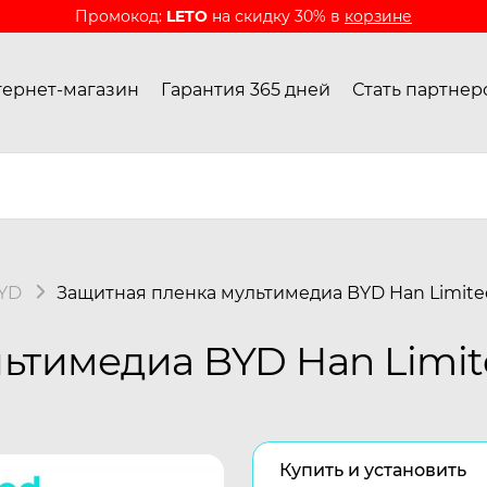
Промокод:
LETO
на скидку 30% в
корзине
ернет-магазин
Гарантия 365 дней
Стать партнер
YD
Защитная пленка мультимедиа BYD Han Limite
ьтимедиа BYD Han Limit
Купить и установить