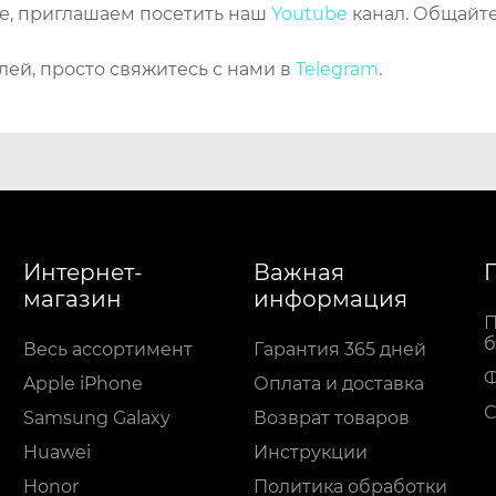
же, приглашаем посетить наш
Youtube
канал. Общайте
лей, просто свяжитесь с нами в
Telegram
.
Интернет-
Важная
магазин
информация
П
б
Весь ассортимент
Гарантия 365 дней
Apple iPhone
Оплата и доставка
С
Samsung Galaxy
Возврат товаров
Huawei
Инструкции
Honor
Политика обработки