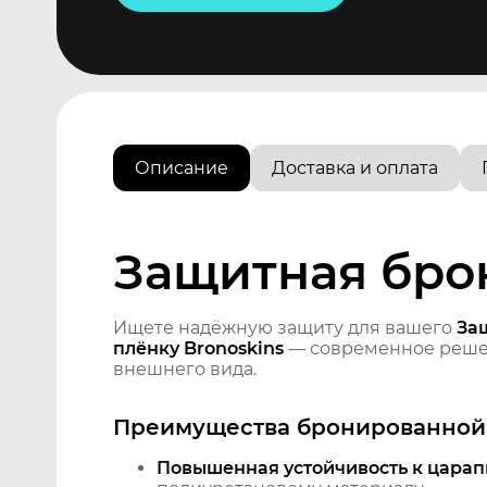
Описание
Доставка и оплата
Защитная брон
Ищете надёжную защиту для вашего
За
плёнку Bronoskins
— современное решен
внешнего вида.
Преимущества бронированной 
Повышенная устойчивость к царап