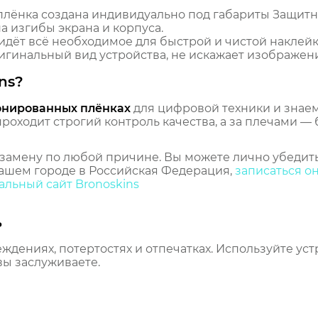
лёнка создана индивидуально под габариты Защитна
 изгибы экрана и корпуса.
идёт всё необходимое для быстрой и чистой наклейк
гинальный вид устройства, не искажает изображение
ns?
онированных плёнках
для цифровой техники и знаем,
оходит строгий контроль качества, а за плечами — 
замену по любой причине. Вы можете лично убедить
ашем городе в Российская Федерация,
записаться о
льный сайт Bronoskins
ь
еждениях, потертостях и отпечатках. Используйте ус
вы заслуживаете.