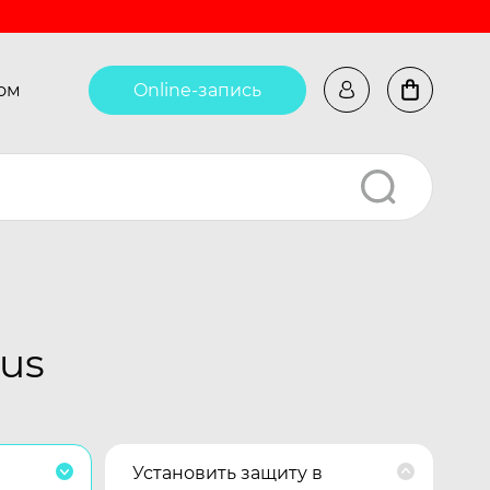
ом
Online-запись
us
Установить защиту в