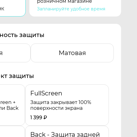
розничном магазине
ЭК
Запланируйте удобное время
ность защиты
я
Матовая
кт защиты
FullScreen
reen +
Защита закрывает 100%
ли Back
поверхности экрана
1 399
₽
Back - Защита задней