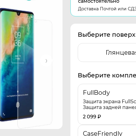
самостоятельно
Доставка Почтой или СД
Выберите поверх
Глянцева
Выберите компле
FullBody
Защита экрана FullSc
Защита задней пане
2 099
₽
CaseFriendly