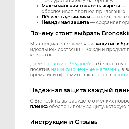
полиуретановому материалу.
Максимальная точность выреза
— п
обеспечивая плотное прилегание на
Лёгкость установки
— в комплекте 
Невидимая защита
— сохраняет ори
Почему стоит выбрать Bronoski
Мы специализируемся на
защитных бр
идеальном состоянии. Каждый продукт пр
клиентов.
Даем
Гарантию 365 дней
на бесплатную 
посетив
наши фирменные магазины
в в
время или оформить заказ через
официа
Надёжная защита каждый ден
С Bronoskins вы забудете о мелких повр
плёнка
обеспечит ему защиту, которую 
Инструкция и Отзывы