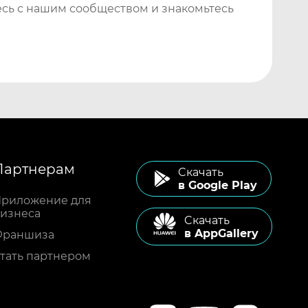
сь с нашим сообществом и знакомьтесь
Партнерам
Cкачать
в Google Play
риложение для
изнеса
Cкачать
в AppGallery
Франшиза
тать партнером