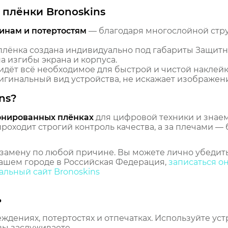
плёнки Bronoskins
инам и потертостям
— благодаря многослойной стр
лёнка создана индивидуально под габариты Защитная
 изгибы экрана и корпуса.
идёт всё необходимое для быстрой и чистой наклейк
гинальный вид устройства, не искажает изображение
ns?
онированных плёнках
для цифровой техники и знаем,
оходит строгий контроль качества, а за плечами — 
замену по любой причине. Вы можете лично убедить
ашем городе в Российская Федерация,
записаться о
льный сайт Bronoskins
ь
еждениях, потертостях и отпечатках. Используйте ус
вы заслуживаете.