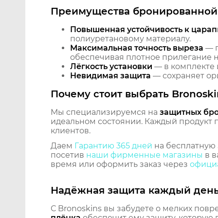
Преимущества бронированной 
Повышенная устойчивость к царап
полиуретановому материалу.
Максимальная точность выреза
— п
обеспечивая плотное прилегание на
Лёгкость установки
— в комплекте 
Невидимая защита
— сохраняет ори
Почему стоит выбрать Bronoski
Мы специализируемся на
защитных бр
идеальном состоянии. Каждый продукт пр
клиентов.
Даем
Гарантию 365 дней
на бесплатную 
посетив
наши фирменные магазины
в в
время или оформить заказ через
официа
Надёжная защита каждый ден
С Bronoskins вы забудете о мелких повр
плёнка
обеспечит ему защиту, которую 