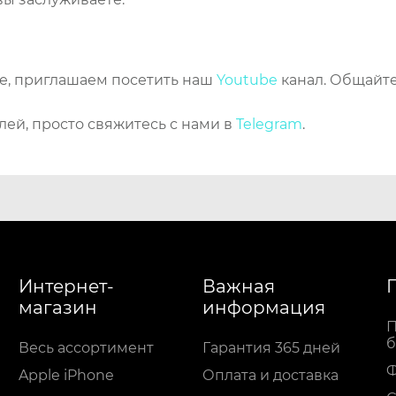
же, приглашаем посетить наш
Youtube
канал. Общайте
лей, просто свяжитесь с нами в
Telegram
.
Интернет-
Важная
магазин
информация
П
б
Весь ассортимент
Гарантия 365 дней
Apple iPhone
Оплата и доставка