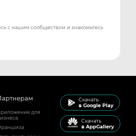
сь с нашим сообществом и знакомьтесь
Партнерам
Cкачать
в Google Play
риложение для
изнеса
Cкачать
в AppGallery
Франшиза