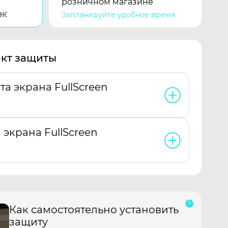
розничном магазине
ЭК
Запланируйте удобное время
кт защиты
та экрана FullScreen
 экрана FullScreen
Как самостоятельно установить
защиту