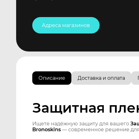
Адреса магазинов
Описание
Доставка и оплата
Защитная плен
Ищете надёжную защиту для вашего
Защ
Bronoskins
— современное решение для 