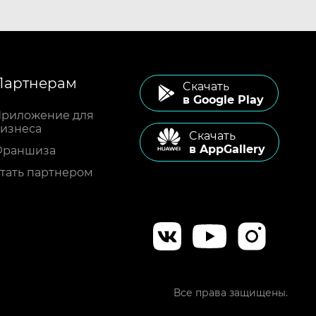
Партнерам
Cкачать
в Google Play
риложение для
изнеса
Cкачать
в AppGallery
Франшиза
тать партнером
Все права защищены.