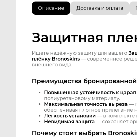
Описание
Доставка и оплата
Защитная плен
Ищете надёжную защиту для вашего
Защ
плёнку Bronoskins
— современное решен
внешнего вида.
Преимущества бронированной 
Повышенная устойчивость к царап
полиуретановому материалу.
Максимальная точность выреза
— п
обеспечивая плотное прилегание на
Лёгкость установки
— в комплекте 
Невидимая защита
— сохраняет ори
Почему стоит выбрать Bronoski