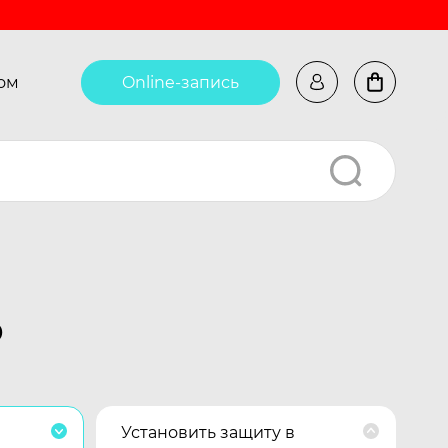
ом
Online-запись
Ф
Установить защиту в