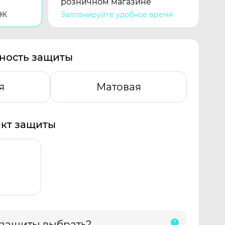
розничном магазине
ЭК
Запланируйте удобное время
ность защиты
я
Матовая
кт защиты
 защиты выбрать?