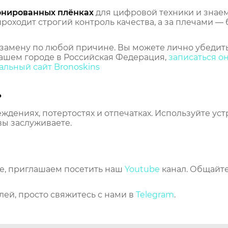
онированных плёнках
для цифровой техники и знаем,
оходит строгий контроль качества, а за плечами — 
замену по любой причине. Вы можете лично убедить
ашем городе в Российская Федерация,
записаться о
льный сайт Bronoskins
ь
еждениях, потертостях и отпечатках. Используйте ус
вы заслуживаете.
же, приглашаем посетить наш
Youtube
канал. Общайте
лей, просто свяжитесь с нами в
Telegram
.