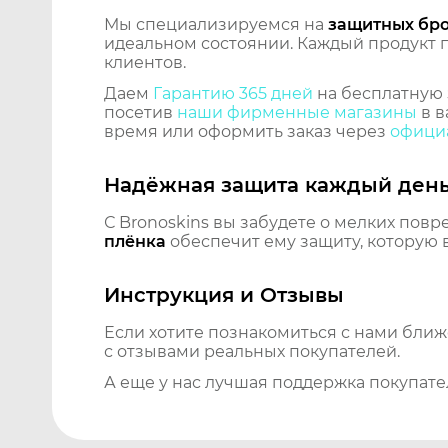
Мы специализируемся на
защитных бр
идеальном состоянии. Каждый продукт пр
клиентов.
Даем
Гарантию 365 дней
на бесплатную 
посетив
наши фирменные магазины
в в
время или оформить заказ через
официа
Надёжная защита каждый ден
С Bronoskins вы забудете о мелких повр
плёнка
обеспечит ему защиту, которую 
Инструкция и Отзывы
Если хотите познакомиться с нами бли
с отзывами реальных покупателей.
А еще у нас лучшая поддержка покупате