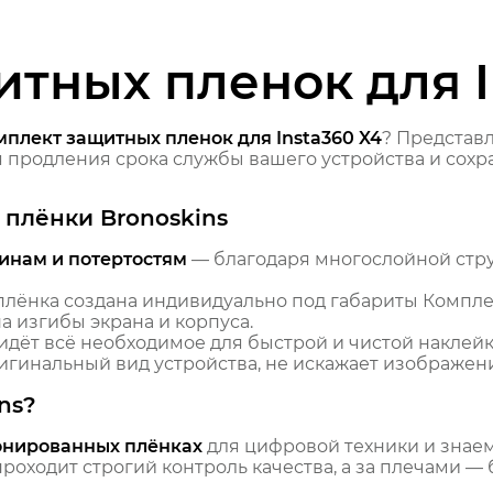
тных пленок для I
мплект защитных пленок для Insta360 X4
? Представ
продления срока службы вашего устройства и сохра
плёнки Bronoskins
инам и потертостям
— благодаря многослойной стр
лёнка создана индивидуально под габариты Комплек
 изгибы экрана и корпуса.
идёт всё необходимое для быстрой и чистой наклейк
гинальный вид устройства, не искажает изображение
ns?
онированных плёнках
для цифровой техники и знаем,
оходит строгий контроль качества, а за плечами — 