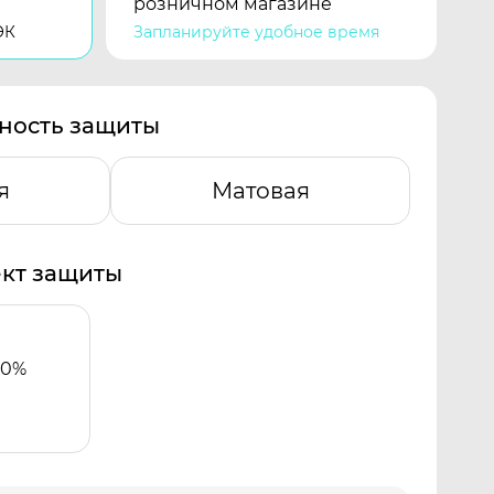
розничном магазине
ЭК
Запланируйте удобное время
ность защиты
я
Матовая
кт защиты
00%