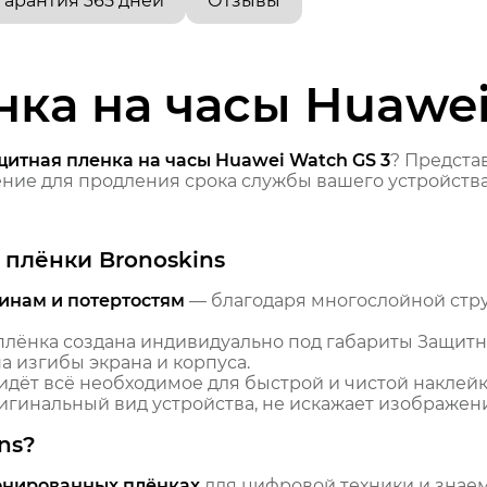
Гарантия 365 дней
Отзывы
ка на часы Huawei
щитная пленка на часы Huawei Watch GS 3
? Предст
ие для продления срока службы вашего устройства
плёнки Bronoskins
инам и потертостям
— благодаря многослойной стр
лёнка создана индивидуально под габариты Защитна
 изгибы экрана и корпуса.
идёт всё необходимое для быстрой и чистой наклейк
гинальный вид устройства, не искажает изображение
ns?
онированных плёнках
для цифровой техники и знаем,