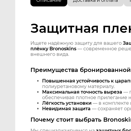
Описание
Доставка и оплата
Защитная плен
Ищете надёжную защиту для вашего
За
плёнку Bronoskins
— современное решен
внешнего вида.
Преимущества бронированной 
Повышенная устойчивость к царап
полиуретановому материалу.
Максимальная точность выреза
— п
обеспечивая плотное прилегание на
Лёгкость установки
— в комплекте 
Невидимая защита
— сохраняет ори
Почему стоит выбрать Bronoski
Мы специализируемся на
защитных бр