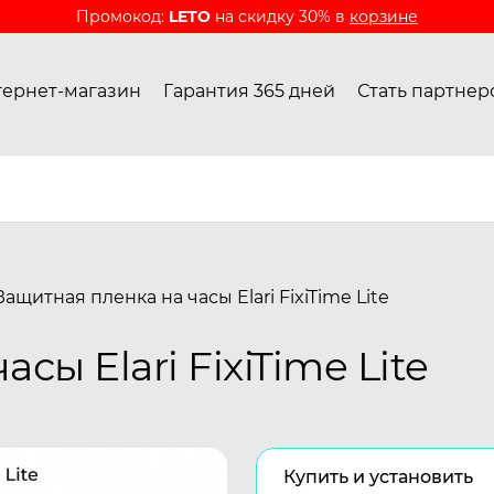
Промокод:
LETO
на скидку 30% в
корзине
ернет-магазин
Гарантия 365 дней
Стать партнер
Защитная пленка на часы Elari FixiTime Lite
сы Elari FixiTime Lite
Купить и установить