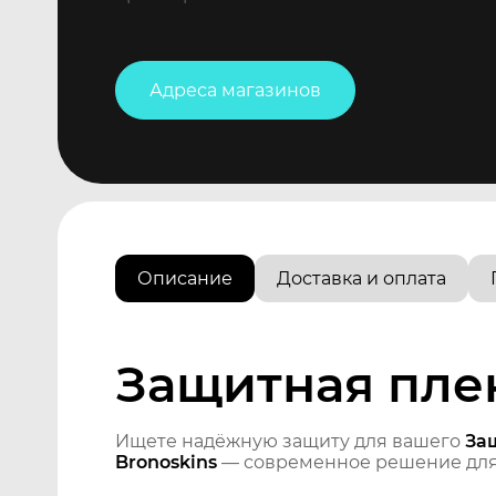
Адреса магазинов
Описание
Доставка и оплата
Защитная пленк
Ищете надёжную защиту для вашего
Защ
Bronoskins
— современное решение для 