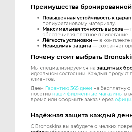
Преимущества бронированной 
Повышенная устойчивость к царап
полиуретановому материалу.
Максимальная точность выреза
— п
обеспечивая плотное прилегание на
Лёгкость установки
— в комплекте 
Невидимая защита
— сохраняет ори
Почему стоит выбрать Bronoski
Мы специализируемся на
защитных бр
идеальном состоянии. Каждый продукт пр
клиентов.
Даем
Гарантию 365 дней
на бесплатную 
посетив
наши фирменные магазины
в в
время или оформить заказ через
официа
Надёжная защита каждый ден
С Bronoskins вы забудете о мелких повр
плёнка
обеспечит ему защиту, которую 