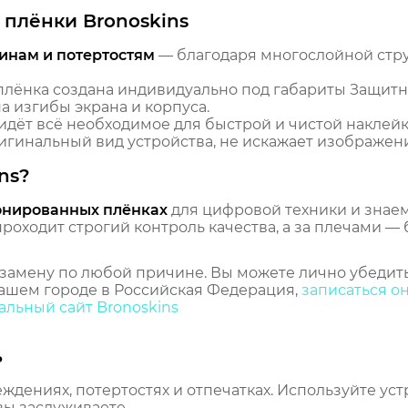
плёнки Bronoskins
инам и потертостям
— благодаря многослойной стр
лёнка создана индивидуально под габариты Защитная п
 изгибы экрана и корпуса.
идёт всё необходимое для быстрой и чистой наклейк
гинальный вид устройства, не искажает изображение
ns?
онированных плёнках
для цифровой техники и знаем,
оходит строгий контроль качества, а за плечами — 
замену по любой причине. Вы можете лично убедить
ашем городе в Российская Федерация,
записаться о
льный сайт Bronoskins
ь
еждениях, потертостях и отпечатках. Используйте ус
вы заслуживаете.