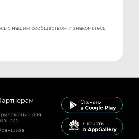
сь с нашим сообществом и знакомьтесь
Партнерам
Cкачать
в Google Play
риложение для
изнеса
Cкачать
в AppGallery
Франшиза