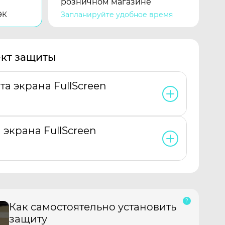
розничном магазине
ЭК
Запланируйте удобное время
кт защиты
та экрана FullScreen
 экрана FullScreen
Как самостоятельно установить
защиту