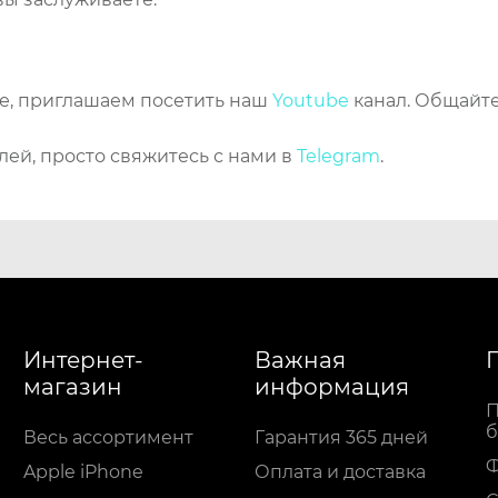
же, приглашаем посетить наш
Youtube
канал. Общайте
лей, просто свяжитесь с нами в
Telegram
.
Интернет-
Важная
магазин
информация
П
б
Весь ассортимент
Гарантия 365 дней
Apple iPhone
Оплата и доставка