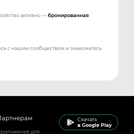
тройство активно —
бронированная
сь с нашим сообществом и знакомьтесь
Партнерам
Cкачать
в Google Play
риложение для