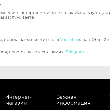
ь
еждениях, потертостях и отпечатках. Используйте ус
вы заслуживаете.
же, приглашаем посетить наш
Youtube
канал. Общайте
лей, просто свяжитесь с нами в
Telegram
.
Интернет-
Важная
магазин
информация
П