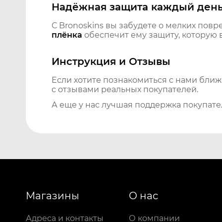
Надёжная защита каждый ден
С Bronoskins вы забудете о мелких повр
плёнка
обеспечит ему защиту, которую 
Инструкция и Отзывы
Если хотите познакомиться с нами бли
с отзывами реальных покупателей.
А еще у нас лучшая поддержка покупате
Магазины
О нас
Адреса и контакты
О компании