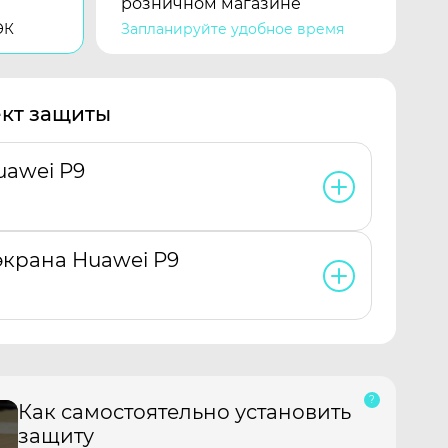
розничном магазине
ЭК
Запланируйте удобное время
кт защиты
uawei P9
экрана Huawei P9
Как самостоятельно установить
защиту