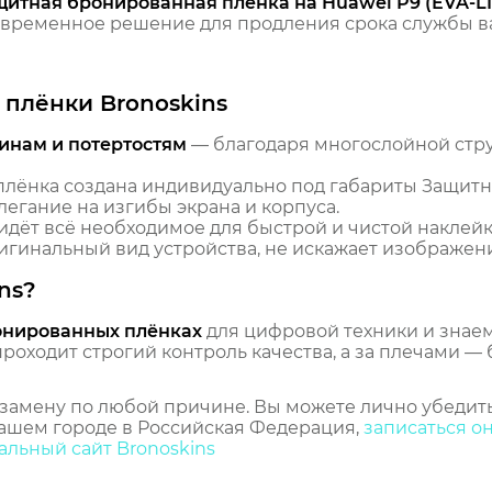
щитная бронированная пленка на Huawei P9 (EVA-L1
временное решение для продления срока службы ва
плёнки Bronoskins
инам и потертостям
— благодаря многослойной стр
лёнка создана индивидуально под габариты Защитн
легание на изгибы экрана и корпуса.
идёт всё необходимое для быстрой и чистой наклейк
гинальный вид устройства, не искажает изображение
ns?
онированных плёнках
для цифровой техники и знаем,
оходит строгий контроль качества, а за плечами — 
замену по любой причине. Вы можете лично убедить
ашем городе в Российская Федерация,
записаться о
льный сайт Bronoskins