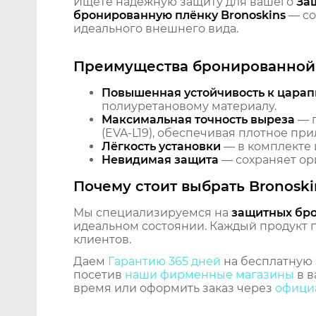
Ищете надёжную защиту для вашего
За
бронированную плёнку Bronoskins
— со
идеального внешнего вида.
Преимущества бронированной 
Повышенная устойчивость к царап
полиуретановому материалу.
Максимальная точность выреза
— п
(EVA-L19), обеспечивая плотное при
Лёгкость установки
— в комплекте 
Невидимая защита
— сохраняет ори
Почему стоит выбрать Bronoski
Мы специализируемся на
защитных бр
идеальном состоянии. Каждый продукт пр
клиентов.
Даем
Гарантию 365 дней
на бесплатную 
посетив
наши фирменные магазины
в в
время или оформить заказ через
официа