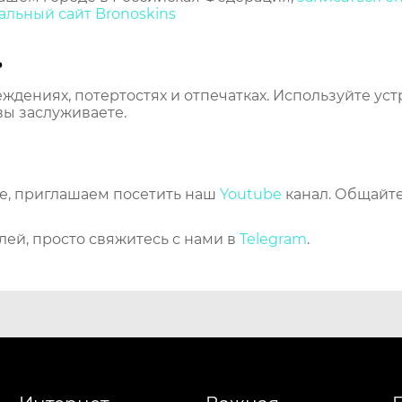
льный сайт Bronoskins
ь
еждениях, потертостях и отпечатках. Используйте ус
вы заслуживаете.
же, приглашаем посетить наш
Youtube
канал. Общайте
лей, просто свяжитесь с нами в
Telegram
.