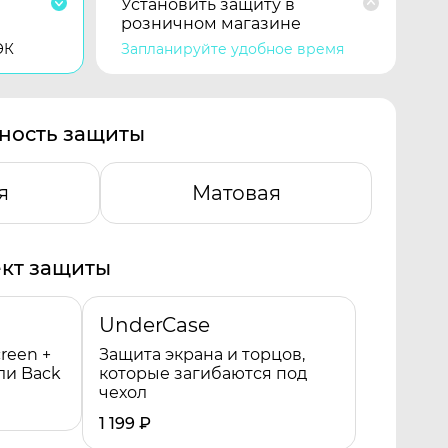
Установить защиту в
розничном магазине
ЭК
Запланируйте удобное время
ность защиты
я
Матовая
кт защиты
UnderCase
reen +
Защита экрана и торцов,
ли Back
которые загибаются под
чехол
1 199
₽