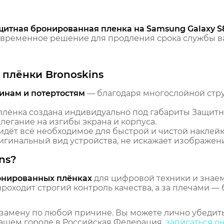
щитная бронированная пленка на Samsung Galaxy S
временное решение для продления срока службы ва
плёнки Bronoskins
инам и потертостям
— благодаря многослойной стр
лёнка создана индивидуально под габариты Защит
илегание на изгибы экрана и корпуса.
идёт всё необходимое для быстрой и чистой наклейк
гинальный вид устройства, не искажает изображение
ns?
онированных плёнках
для цифровой техники и знаем,
оходит строгий контроль качества, а за плечами — 
замену по любой причине. Вы можете лично убедить
ашем городе в Российская Федерация,
записаться о