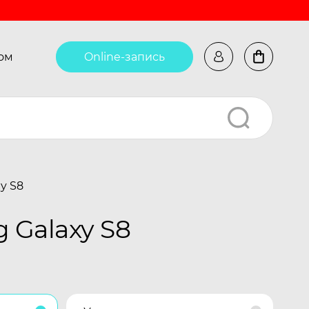
ом
Online-запись
y S8
 Galaxy S8