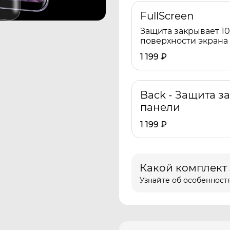
FullScreen
Защита закрывает 1
поверхности экрана
1 199
₽
Back - Защита з
панели
1 199
₽
Какой комплект
Узнайте об особенностя