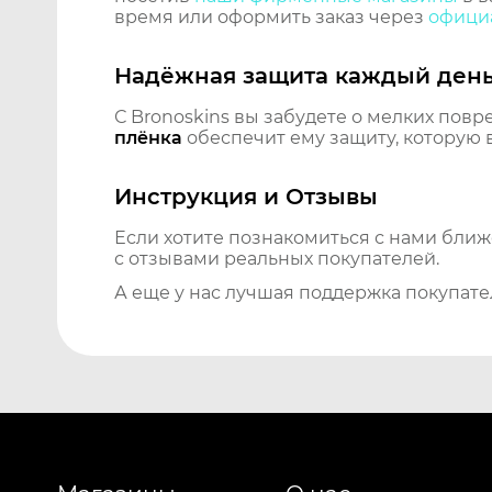
время или оформить заказ через
официа
Надёжная защита каждый ден
С Bronoskins вы забудете о мелких повр
плёнка
обеспечит ему защиту, которую 
Инструкция и Отзывы
Если хотите познакомиться с нами бли
с отзывами реальных покупателей.
А еще у нас лучшая поддержка покупате