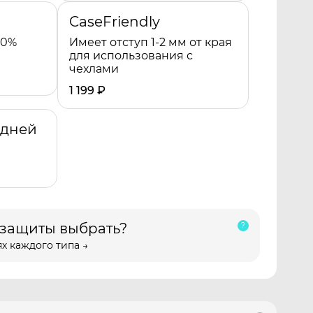
CaseFriendly
00%
Имеет отступ 1-2 мм от края
для использования с
чехлами
1 199
₽
адней
 защиты выбрать?
х каждого типа →