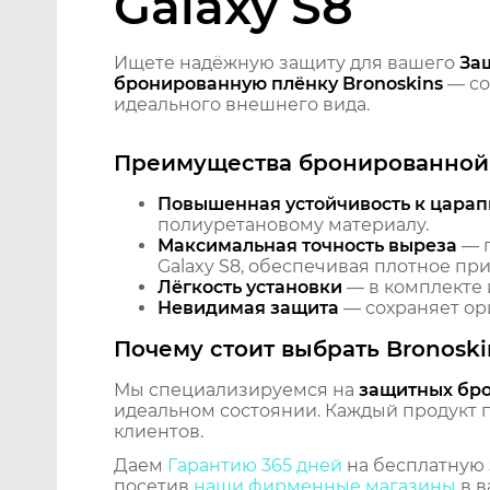
Galaxy S8
Ищете надёжную защиту для вашего
За
бронированную плёнку Bronoskins
— со
идеального внешнего вида.
Преимущества бронированной 
Повышенная устойчивость к царап
полиуретановому материалу.
Максимальная точность выреза
— п
Galaxy S8, обеспечивая плотное пр
Лёгкость установки
— в комплекте 
Невидимая защита
— сохраняет ори
Почему стоит выбрать Bronoski
Мы специализируемся на
защитных бр
идеальном состоянии. Каждый продукт пр
клиентов.
Даем
Гарантию 365 дней
на бесплатную 
посетив
наши фирменные магазины
в в