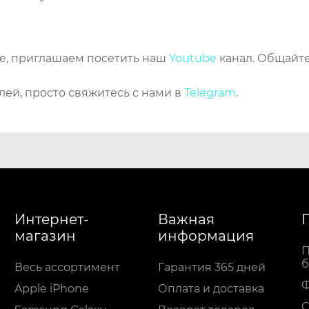
же, приглашаем посетить наш
Youtube
канал. Общайте
лей, просто свяжитесь с нами в
Telegram
.
Интернет-
Важная
магазин
информация
П
б
Весь ассортимент
Гарантия 365 дней
Apple iPhone
Оплата и доставка
С