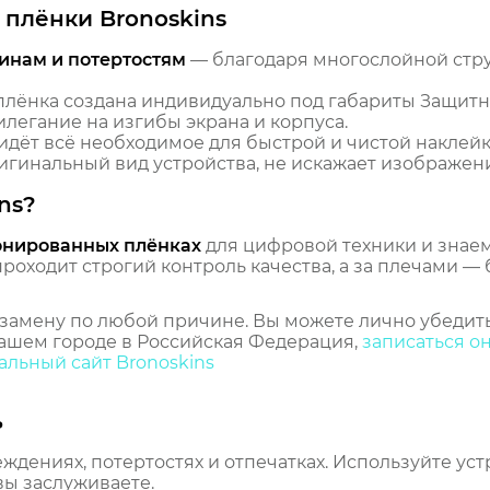
плёнки Bronoskins
инам и потертостям
— благодаря многослойной стр
лёнка создана индивидуально под габариты Защит
илегание на изгибы экрана и корпуса.
идёт всё необходимое для быстрой и чистой наклейк
гинальный вид устройства, не искажает изображение
ns?
онированных плёнках
для цифровой техники и знаем,
оходит строгий контроль качества, а за плечами — 
замену по любой причине. Вы можете лично убедить
ашем городе в Российская Федерация,
записаться о
льный сайт Bronoskins
ь
еждениях, потертостях и отпечатках. Используйте ус
вы заслуживаете.