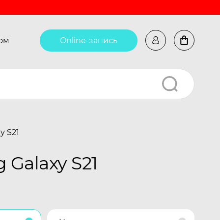
ом
Online-запись
y S21
Galaxy S21