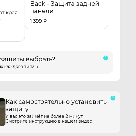
Back - Защита задней
панели
от края
с
1 399
₽
 защиты выбрать?
х каждого типа →
Как самостоятельно установить
защиту
У вас это займёт не более 2 минут.
Смотрите инструкцию в нашем видео