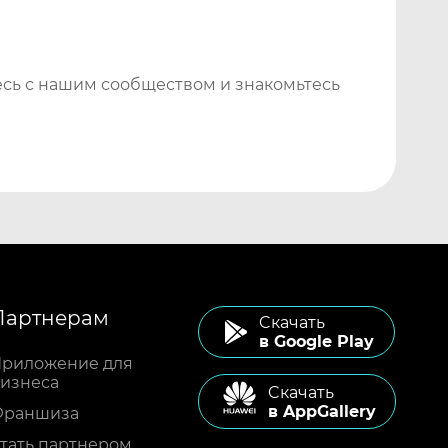
сь с нашим сообществом и знакомьтесь
Партнерам
Cкачать
в Google Play
риложение для
изнеса
Cкачать
в AppGallery
Франшиза
тать партнером