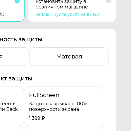
Установить защиту в
розничном магазине
ЭК
Запланируйте удобное время
ность защиты
я
Матовая
кт защиты
FullScreen
reen +
Защита закрывает 100%
ли Back
поверхности экрана
1 399
₽