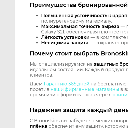
Преимущества бронированной 
Повышенная устойчивость к царап
полиуретановому материалу.
Максимальная точность выреза
— п
Galaxy S21, обеспечивая плотное пр
Лёгкость установки
— в комплекте 
Невидимая защита
— сохраняет ори
Почему стоит выбрать Bronoski
Мы специализируемся на
защитных бр
идеальном состоянии. Каждый продукт пр
клиентов.
Даем
Гарантию 365 дней
на бесплатную 
посетив
наши фирменные магазины
в в
время или оформить заказ через
официа
Надёжная защита каждый ден
С Bronoskins вы забудете о мелких повр
плёнка
обеспечит ему защиту, которую 