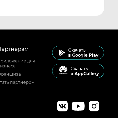
Партнерам
Cкачать
в Google Play
риложение для
изнеса
Cкачать
в AppGallery
Франшиза
тать партнером