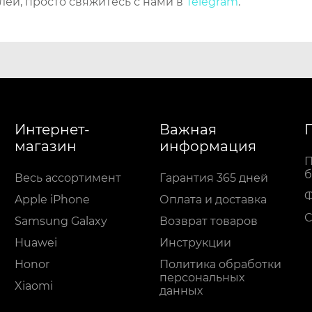
лей, просто свяжитесь с нами в
Telegram
.
Интернет-
Важная
магазин
информация
П
б
Весь ассортимент
Гарантия 365 дней
Apple iPhone
Оплата и доставка
С
Samsung Galaxy
Возврат товаров
Huawei
Инструкции
Honor
Политика обработки
персональных
Xiaomi
данных