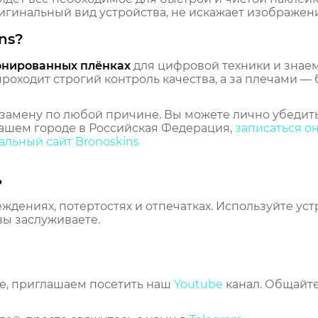
гинальный вид устройства, не искажает изображение
ns?
онированных плёнках
для цифровой техники и знаем,
оходит строгий контроль качества, а за плечами — 
замену по любой причине. Вы можете лично убедить
ашем городе в Российская Федерация,
записаться о
льный сайт Bronoskins
ь
еждениях, потертостях и отпечатках. Используйте ус
вы заслуживаете.
же, приглашаем посетить наш
Youtube
канал. Общайте