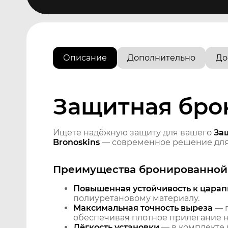
Описание
Дополнительно
До
Защитная брон
Ищете надёжную защиту для вашего
За
Bronoskins
— современное решение для 
Преимущества бронированной 
Повышенная устойчивость к царап
полиуретановому материалу.
Максимальная точность выреза
— п
обеспечивая плотное прилегание на
Лёгкость установки
— в комплекте 