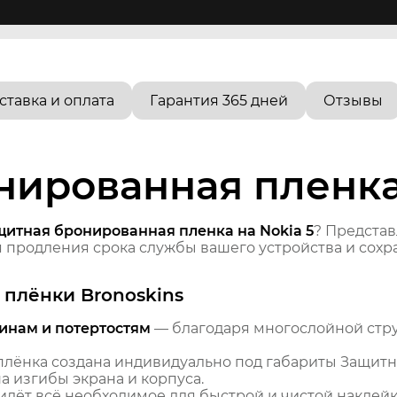
ставка и оплата
Гарантия 365 дней
Отзывы
ированная пленка 
щитная бронированная пленка на Nokia 5
? Предста
продления срока службы вашего устройства и сохра
плёнки Bronoskins
инам и потертостям
— благодаря многослойной стр
лёнка создана индивидуально под габариты Защитна
 изгибы экрана и корпуса.
идёт всё необходимое для быстрой и чистой наклейк