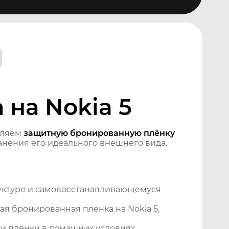
на Nokia 5
вляем
защитную бронированную плёнку
нения его идеального внешнего вида.
уктуре и самовосстанавливающемуся
я бронированная пленка на Nokia 5,
и плёнки в домашних условиях.