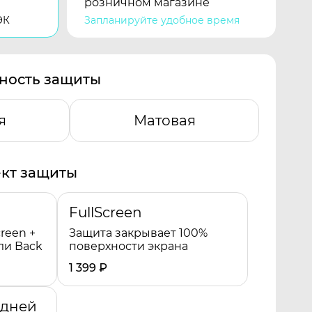
розничном магазине
ЭК
Запланируйте удобное время
ность защиты
я
Матовая
кт защиты
FullScreen
reen +
Защита закрывает 100%
ли Back
поверхности экрана
1 399
₽
адней