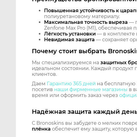
Повышенная устойчивость к царап
полиуретановому материалу.
Максимальная точность выреза
— п
Zenfone Max Pro (M1), обеспечивая 
Лёгкость установки
— в комплекте 
Невидимая защита
— сохраняет ори
Почему стоит выбрать Bronoski
Мы специализируемся на
защитных бр
идеальном состоянии. Каждый продукт пр
клиентов.
Даем
Гарантию 365 дней
на бесплатную 
посетив
наши фирменные магазины
в в
время или оформить заказ через
официа
Надёжная защита каждый ден
С Bronoskins вы забудете о мелких повр
плёнка
обеспечит ему защиту, которую 