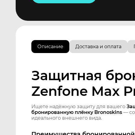
Описание
Доставка и оплата
Защитная бро
Zenfone Max Pr
Ищете надёжную защиту для вашего
Защ
бронированную плёнку Bronoskins
— со
идеального внешнего вида.
Преимущества бронированной 