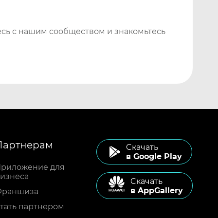
сь с нашим сообществом и знакомьтесь
Партнерам
Cкачать
в Google Play
риложение для
изнеса
Cкачать
в AppGallery
Франшиза
тать партнером