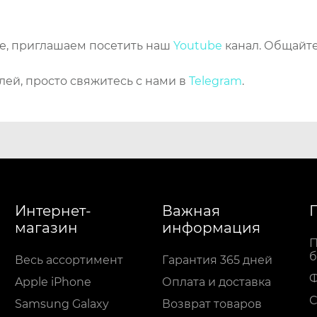
же, приглашаем посетить наш
Youtube
канал. Общайте
лей, просто свяжитесь с нами в
Telegram
.
Интернет-
Важная
магазин
информация
П
б
Весь ассортимент
Гарантия 365 дней
Apple iPhone
Оплата и доставка
С
Samsung Galaxy
Возврат товаров