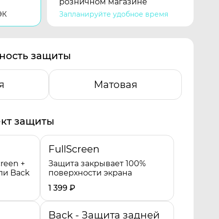
розничном магазине
ЭК
Запланируйте удобное время
ность защиты
я
Матовая
кт защиты
FullScreen
reen +
Защита закрывает 100%
ли Back
поверхности экрана
1 399
₽
Back - Защита задней