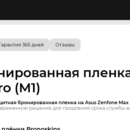
Гарантия 365 дней
Отзывы
нированная пленка
o (M1)
итная бронированная пленка на Asus Zenfone Max P
временное решение для продления срока службы ва
плёнки Bronoskins