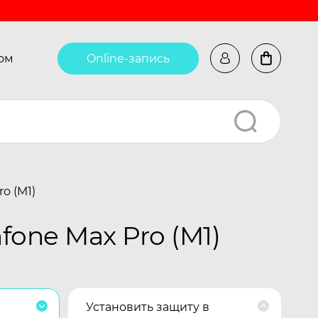
ом
Online-запись
o (M1)
one Max Pro (M1)
Установить защиту в