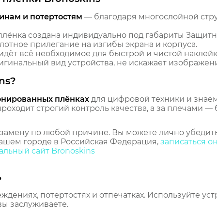
инам и потертостям
— благодаря многослойной стр
лёнка создана индивидуально под габариты Защитн
плотное прилегание на изгибы экрана и корпуса.
идёт всё необходимое для быстрой и чистой наклейк
гинальный вид устройства, не искажает изображение
ns?
онированных плёнках
для цифровой техники и знаем,
оходит строгий контроль качества, а за плечами — 
замену по любой причине. Вы можете лично убедить
ашем городе в Российская Федерация,
записаться о
льный сайт Bronoskins
ь
еждениях, потертостях и отпечатках. Используйте ус
вы заслуживаете.