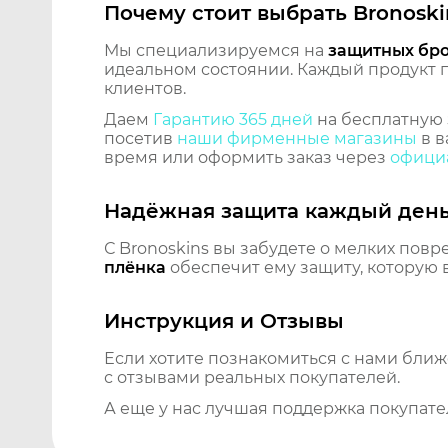
Почему стоит выбрать Bronoski
Мы специализируемся на
защитных бр
идеальном состоянии. Каждый продукт пр
клиентов.
Даем
Гарантию 365 дней
на бесплатную 
посетив
наши фирменные магазины
в в
время или оформить заказ через
официа
Надёжная защита каждый ден
С Bronoskins вы забудете о мелких повр
плёнка
обеспечит ему защиту, которую 
Инструкция и Отзывы
Если хотите познакомиться с нами бли
с отзывами реальных покупателей.
А еще у нас лучшая поддержка покупате