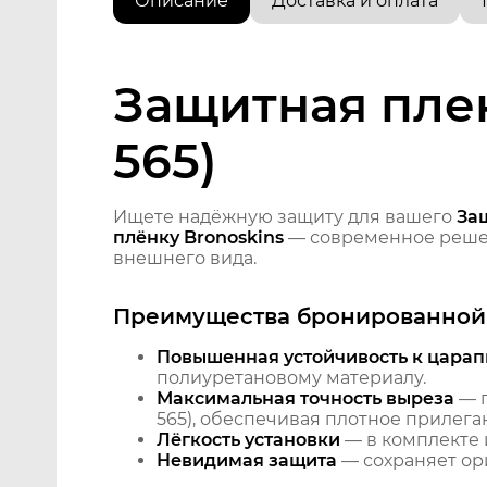
Описание
Доставка и оплата
Защитная плен
565)
Ищете надёжную защиту для вашего
Защ
плёнку Bronoskins
— современное решен
внешнего вида.
Преимущества бронированной 
Повышенная устойчивость к царап
полиуретановому материалу.
Максимальная точность выреза
— п
565), обеспечивая плотное прилега
Лёгкость установки
— в комплекте 
Невидимая защита
— сохраняет ори