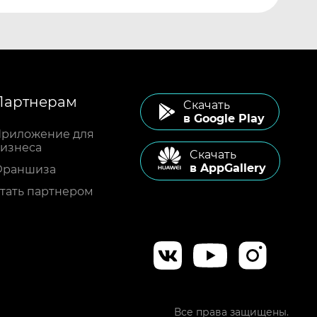
Партнерам
Cкачать
в Google Play
риложение для
изнеса
Cкачать
в AppGallery
Франшиза
тать партнером
Все права защищены.