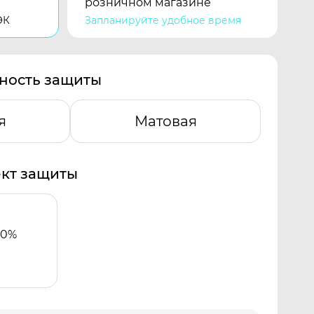
розничном магазине
ЭК
Запланируйте удобное время
ность защиты
я
Матовая
кт защиты
00%