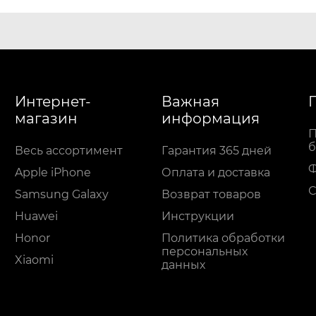
Интернет-
Важная
магазин
информация
П
б
Весь ассортимент
Гарантия 365 дней
Apple iPhone
Оплата и доставка
С
Samsung Galaxy
Возврат товаров
Huawei
Инструкции
Honor
Политика обработки
персональных
Xiaomi
данных