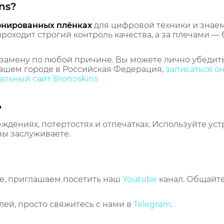
ns?
онированных плёнках
для цифровой техники и знаем,
оходит строгий контроль качества, а за плечами — 
замену по любой причине. Вы можете лично убедить
ашем городе в Российская Федерация,
записаться о
льный сайт Bronoskins
ь
еждениях, потертостях и отпечатках. Используйте ус
вы заслуживаете.
же, приглашаем посетить наш
Youtube
канал. Общайте
лей, просто свяжитесь с нами в
Telegram
.