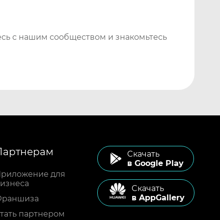
сь с нашим сообществом и знакомьтесь
Партнерам
Cкачать
в Google Play
риложение для
изнеса
Cкачать
в AppGallery
Франшиза
тать партнером