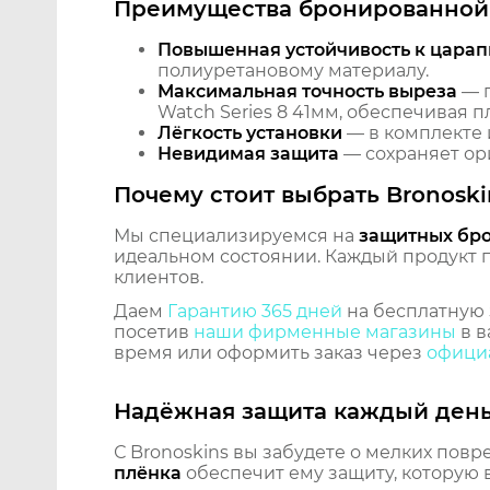
Преимущества бронированной 
Повышенная устойчивость к царап
полиуретановому материалу.
Максимальная точность выреза
— п
Watch Series 8 41мм, обеспечивая 
Лёгкость установки
— в комплекте 
Невидимая защита
— сохраняет ори
Почему стоит выбрать Bronoski
Мы специализируемся на
защитных бр
идеальном состоянии. Каждый продукт пр
клиентов.
Даем
Гарантию 365 дней
на бесплатную 
посетив
наши фирменные магазины
в в
время или оформить заказ через
официа
Надёжная защита каждый ден
С Bronoskins вы забудете о мелких повр
плёнка
обеспечит ему защиту, которую 