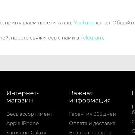
же, приглашаем посетить наш
Youtube
канал. Общайте
лей, просто свяжитесь с нами в
Telegram
.
Интернет-
Важная
магазин
информация
П
б
Весь ассортимент
Гарантия 365 дней
Apple iPhone
Оплата и доставка
С
Samsung Galaxy
Возврат товаров