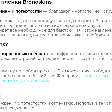
плёнки Bronoskins
инам и потертостям
— благодаря многослойной стр
лёнка создана индивидуально под габариты Защитн
плотное прилегание на изгибы экрана и корпуса.
идёт всё необходимое для быстрой и чистой наклейк
гинальный вид устройства, не искажает изображение
ns?
онированных плёнках
для цифровой техники и знаем,
оходит строгий контроль качества, а за плечами — 
замену по любой причине. Вы можете лично убедить
ашем городе в Российская Федерация,
записаться о
льный сайт Bronoskins
ь
еждениях, потертостях и отпечатках. Используйте ус
вы заслуживаете.