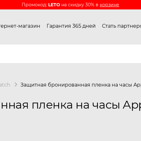
Промокод:
LETO
на скидку 30% в
корзине
ернет-магазин
Гарантия 365 дней
Стать партнер
atch
Защитная бронированная пленка на часы App
ная пленка на часы Appl