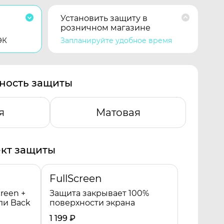
Установить защиту в
розничном магазине
ЭК
Запланируйте удобное время
ность защиты
я
Матовая
кт защиты
FullScreen
reen +
Защита закрывает 100%
ли Back
поверхности экрана
1 199
₽