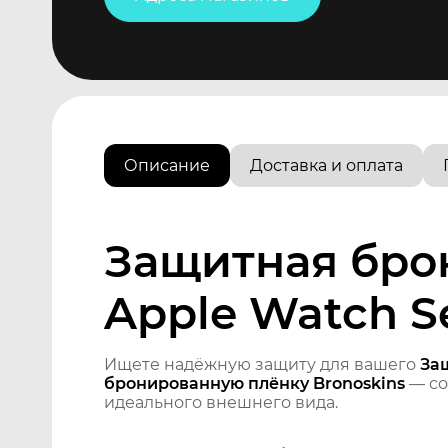
Описание
Доставка и оплата
Защитная бро
Apple Watch Se
Ищете надёжную защиту для вашего
За
бронированную плёнку Bronoskins
— со
идеального внешнего вида.