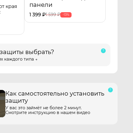
панели
от края
с
1 399
₽
1 599
₽
-13%
 защиты выбрать?
х каждого типа →
Как самостоятельно установить
защиту
У вас это займёт не более 2 минут.
Смотрите инструкцию в нашем видео