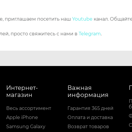
же, приглашаем посетить наш
Youtube
канал. Общайте
лей, просто свяжитесь с нами в
Telegram
.
Интернет-
Важная
магазин
информация
П
б
Весь ассортимент
Гарантия 365 дней
Apple iPhone
Оплата и доставка
С
Samsung Galaxy
Возврат товаров