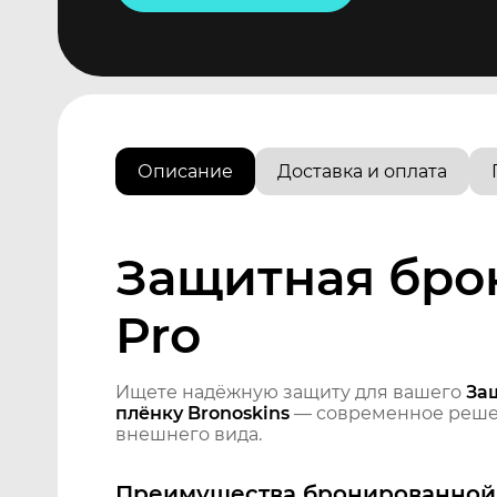
Описание
Доставка и оплата
Защитная брон
Pro
Ищете надёжную защиту для вашего
За
плёнку Bronoskins
— современное решен
внешнего вида.
Преимущества бронированной 