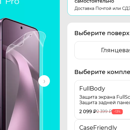
самостоятельно
Доставка Почтой или СД
Выберите поверх
Глянцева
Выберите компле
FullBody
Защита экрана FullSc
Защита задней пане
2 099
₽
2 399
₽
-13%
CaseFriendly