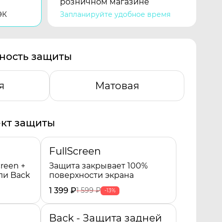
розничном магазине
ЭК
Запланируйте удобное время
ность защиты
я
Матовая
кт защиты
FullScreen
reen +
Защита закрывает 100%
ли Back
поверхности экрана
1 399
₽
1 599
₽
-13%
Back - Защита задней