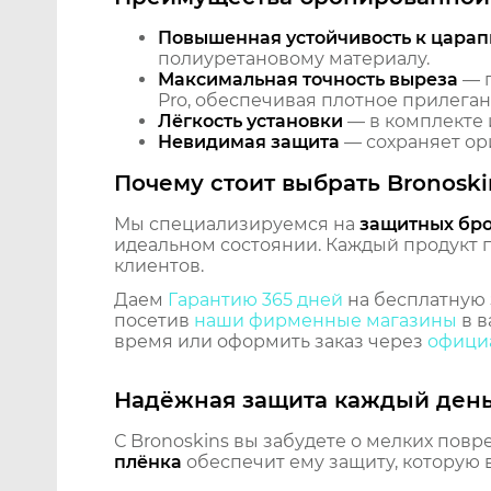
Повышенная устойчивость к царап
полиуретановому материалу.
Максимальная точность выреза
— п
Pro, обеспечивая плотное прилеган
Лёгкость установки
— в комплекте 
Невидимая защита
— сохраняет ори
Почему стоит выбрать Bronoski
Мы специализируемся на
защитных бр
идеальном состоянии. Каждый продукт пр
клиентов.
Даем
Гарантию 365 дней
на бесплатную 
посетив
наши фирменные магазины
в в
время или оформить заказ через
официа
Надёжная защита каждый ден
С Bronoskins вы забудете о мелких повр
плёнка
обеспечит ему защиту, которую 