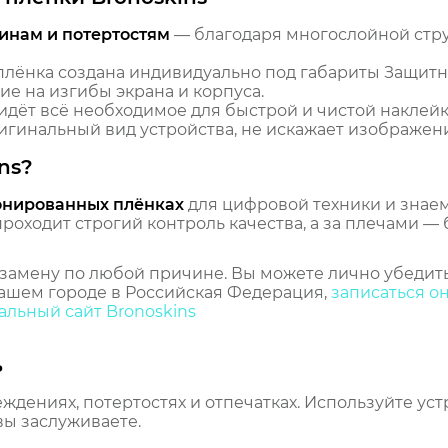
инам и потертостям
— благодаря многослойной стр
лёнка создана индивидуально под габариты Защитна
ие на изгибы экрана и корпуса.
идёт всё необходимое для быстрой и чистой наклейк
гинальный вид устройства, не искажает изображение
ns?
онированных плёнках
для цифровой техники и знаем,
оходит строгий контроль качества, а за плечами — 
замену по любой причине. Вы можете лично убедить
ашем городе в Российская Федерация,
записаться о
льный сайт Bronoskins
ь
еждениях, потертостях и отпечатках. Используйте ус
вы заслуживаете.