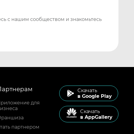
сь с нашим сообществом и знакомьтесь
Партнерам
Cкачать
в Google Play
риложение для
изнеса
Cкачать
в AppGallery
Франшиза
тать партнером