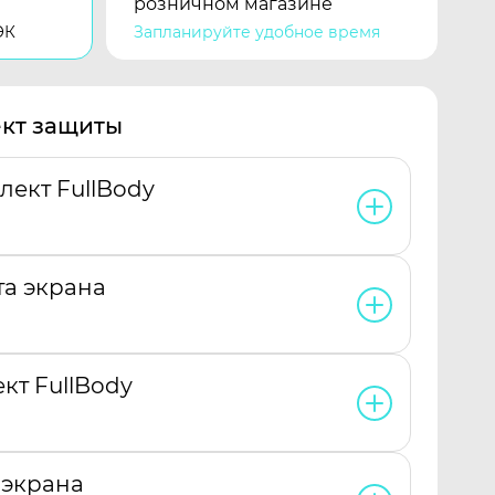
розничном магазине
ЭК
Запланируйте удобное время
кт защиты
ект FullBody
та экрана
кт FullBody
 экрана