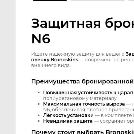
Защитная бро
N6
Ищете надёжную защиту для вашего
За
плёнку Bronoskins
— современное решен
внешнего вида.
Преимущества бронированной 
Повышенная устойчивость к царап
полиуретановому материалу.
Максимальная точность выреза
— п
N6, обеспечивая плотное прилегани
Лёгкость установки
— в комплекте 
Невидимая защита
— сохраняет ори
Почему стоит выбрать Bronoski