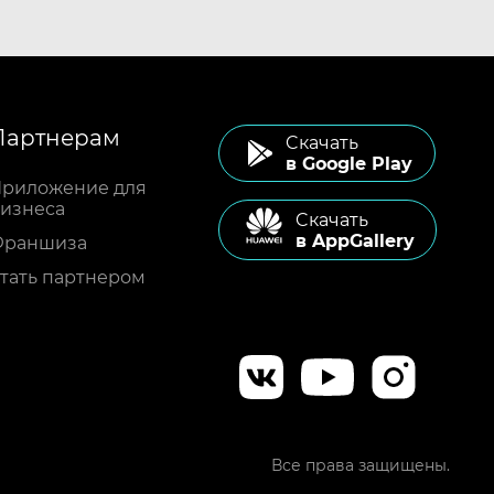
Партнерам
Cкачать
в Google Play
риложение для
изнеса
Cкачать
в AppGallery
Франшиза
тать партнером
Все права защищены.