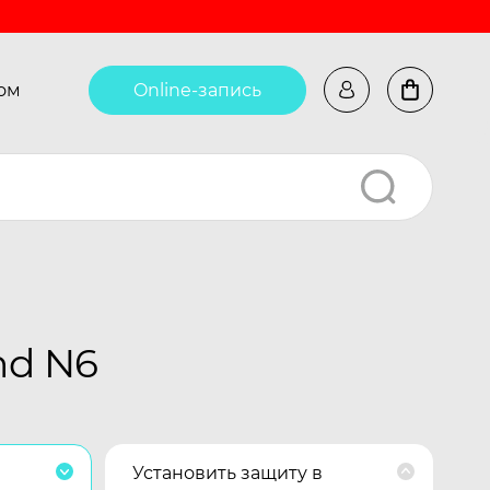
ом
Online-запись
nd N6
Установить защиту в