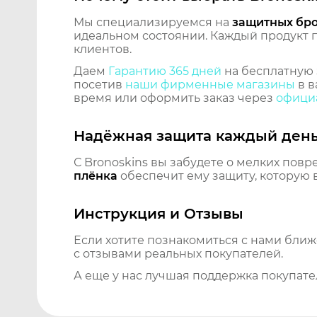
Мы специализируемся на
защитных бр
идеальном состоянии. Каждый продукт пр
клиентов.
Даем
Гарантию 365 дней
на бесплатную 
посетив
наши фирменные магазины
в в
время или оформить заказ через
официа
Надёжная защита каждый ден
С Bronoskins вы забудете о мелких повр
плёнка
обеспечит ему защиту, которую 
Инструкция и Отзывы
Если хотите познакомиться с нами бли
с отзывами реальных покупателей.
А еще у нас лучшая поддержка покупате