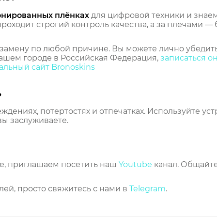
онированных плёнках
для цифровой техники и знаем,
оходит строгий контроль качества, а за плечами — 
замену по любой причине. Вы можете лично убедить
ашем городе в Российская Федерация,
записаться о
льный сайт Bronoskins
ь
еждениях, потертостях и отпечатках. Используйте ус
вы заслуживаете.
же, приглашаем посетить наш
Youtube
канал. Общайте
лей, просто свяжитесь с нами в
Telegram
.