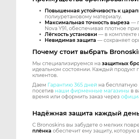
Повышенная устойчивость к царап
полиуретановому материалу.
Максимальная точность выреза
— п
Nova Y91, обеспечивая плотное при
Лёгкость установки
— в комплекте 
Невидимая защита
— сохраняет ори
Почему стоит выбрать Bronoski
Мы специализируемся на
защитных бр
идеальном состоянии. Каждый продукт пр
клиентов.
Даем
Гарантию 365 дней
на бесплатную 
посетив
наши фирменные магазины
в в
время или оформить заказ через
официа
Надёжная защита каждый ден
С Bronoskins вы забудете о мелких повр
плёнка
обеспечит ему защиту, которую 