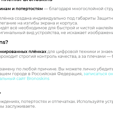
инам и потертостям
— благодаря многослойной стр
лёнка создана индивидуально под габариты Защитн
легание на изгибы экрана и корпуса.
идёт всё необходимое для быстрой и чистой наклейк
гинальный вид устройства, не искажает изображение
ns?
онированных плёнках
для цифровой техники и знаем,
оходит строгий контроль качества, а за плечами — 
замену по любой причине. Вы можете лично убедить
ашем городе в Российская Федерация,
записаться о
льный сайт Bronoskins
ь
еждениях, потертостях и отпечатках. Используйте ус
вы заслуживаете.