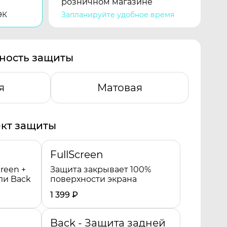
розничном магазине
ЭК
Запланируйте удобное время
ность защиты
я
Матовая
кт защиты
FullScreen
reen +
Защита закрывает 100%
ли Back
поверхности экрана
1 399
₽
Back - Защита задней