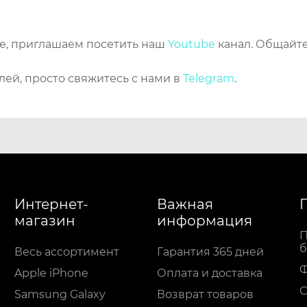
же, приглашаем посетить наш
Youtube
канал. Общайте
лей, просто свяжитесь с нами в
Telegram
.
Интернет-
Важная
магазин
информация
П
б
Весь ассортимент
Гарантия 365 дней
Apple iPhone
Оплата и доставка
С
Samsung Galaxy
Возврат товаров