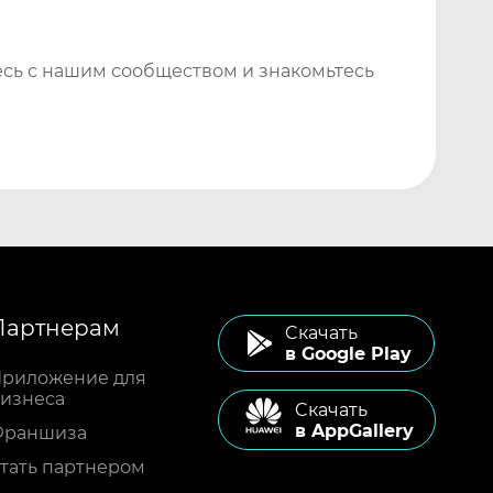
сь с нашим сообществом и знакомьтесь
Партнерам
Cкачать
в Google Play
риложение для
изнеса
Cкачать
в AppGallery
Франшиза
тать партнером