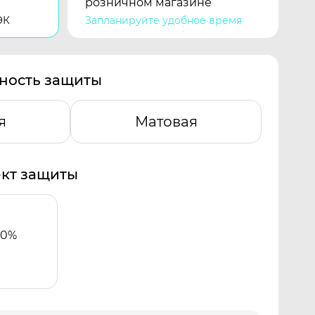
розничном магазине
ЭК
Запланируйте удобное время
ность защиты
я
Матовая
кт защиты
00%