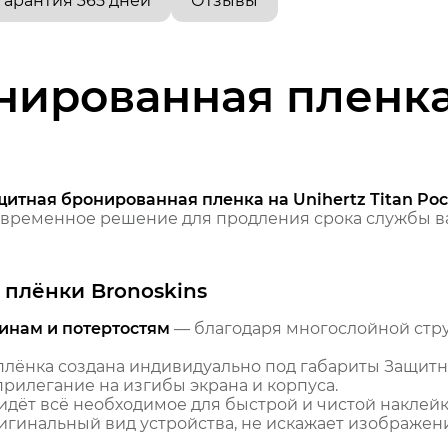
Гарантия 365 дней
Отзывы
ированная пленка 
итная бронированная пленка на Unihertz Titan Poc
временное решение для продления срока службы ва
плёнки Bronoskins
инам и потертостям
— благодаря многослойной стр
лёнка создана индивидуально под габариты Защитн
прилегание на изгибы экрана и корпуса.
идёт всё необходимое для быстрой и чистой наклейк
гинальный вид устройства, не искажает изображение