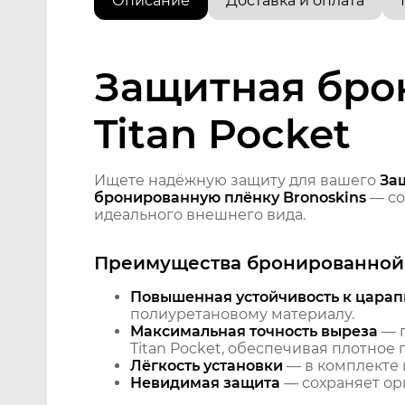
Описание
Доставка и оплата
Защитная брон
Titan Pocket
Ищете надёжную защиту для вашего
Защ
бронированную плёнку Bronoskins
— со
идеального внешнего вида.
Преимущества бронированной 
Повышенная устойчивость к царап
полиуретановому материалу.
Максимальная точность выреза
— п
Titan Pocket, обеспечивая плотное 
Лёгкость установки
— в комплекте 
Невидимая защита
— сохраняет ори