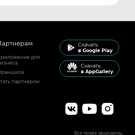
Партнерам
Cкачать
в Google Play
риложение для
изнеса
Cкачать
в AppGallery
Франшиза
тать партнером
Все права защищены.