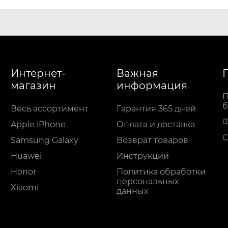
Интернет-
Важная
магазин
информация
П
б
Весь ассортимент
Гарантия 365 дней
Apple iPhone
Оплата и доставка
С
Samsung Galaxy
Возврат товаров
Huawei
Инструкции
Honor
Политика обработки
персональных
Xiaomi
данных