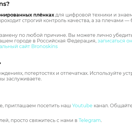
ns?
онированных плёнках
для цифровой техники и знаем,
оходит строгий контроль качества, а за плечами — 
замену по любой причине. Вы можете лично убедить
ашем городе в Российская Федерация,
записаться о
льный сайт Bronoskins
ь
еждениях, потертостях и отпечатках. Используйте ус
вы заслуживаете.
же, приглашаем посетить наш
Youtube
канал. Общайте
лей, просто свяжитесь с нами в
Telegram
.