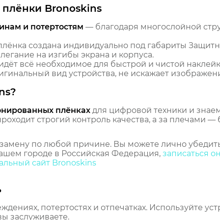
плёнки Bronoskins
инам и потертостям
— благодаря многослойной стр
лёнка создана индивидуально под габариты Защит
илегание на изгибы экрана и корпуса.
идёт всё необходимое для быстрой и чистой наклейк
гинальный вид устройства, не искажает изображение
ns?
онированных плёнках
для цифровой техники и знаем,
оходит строгий контроль качества, а за плечами — 
замену по любой причине. Вы можете лично убедить
ашем городе в Российская Федерация,
записаться о
льный сайт Bronoskins
ь
еждениях, потертостях и отпечатках. Используйте ус
вы заслуживаете.