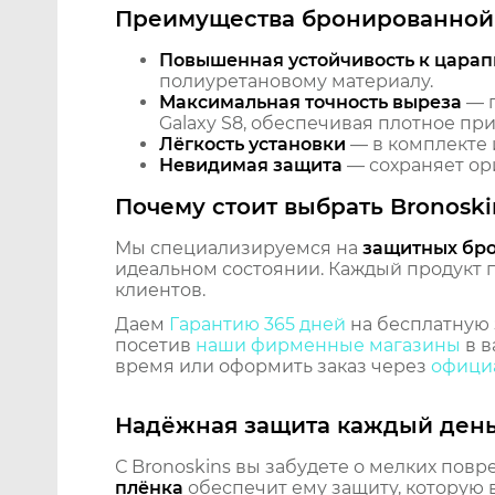
Преимущества бронированной 
Повышенная устойчивость к царап
полиуретановому материалу.
Максимальная точность выреза
— п
Galaxy S8, обеспечивая плотное пр
Лёгкость установки
— в комплекте 
Невидимая защита
— сохраняет ори
Почему стоит выбрать Bronoski
Мы специализируемся на
защитных бр
идеальном состоянии. Каждый продукт пр
клиентов.
Даем
Гарантию 365 дней
на бесплатную 
посетив
наши фирменные магазины
в в
время или оформить заказ через
официа
Надёжная защита каждый ден
С Bronoskins вы забудете о мелких повр
плёнка
обеспечит ему защиту, которую 