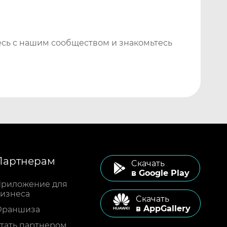
сь с нашим сообществом и знакомьтесь
Партнерам
Cкачать
в Google Play
риложение для
изнеса
Cкачать
в AppGallery
Франшиза
тать партнером