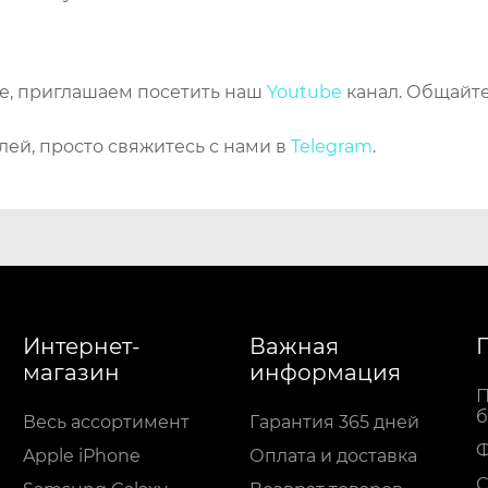
же, приглашаем посетить наш
Youtube
канал. Общайте
лей, просто свяжитесь с нами в
Telegram
.
Интернет-
Важная
магазин
информация
П
б
Весь ассортимент
Гарантия 365 дней
Apple iPhone
Оплата и доставка
С