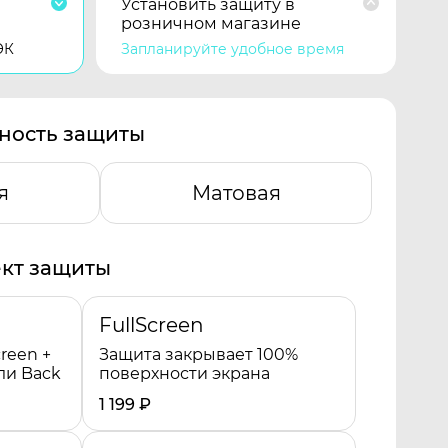
Установить защиту в
розничном магазине
ЭК
Запланируйте удобное время
ность защиты
я
Матовая
кт защиты
FullScreen
reen +
Защита закрывает 100%
ли Back
поверхности экрана
1 199
₽