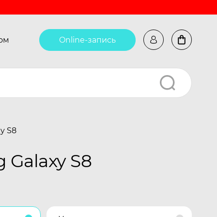
ом
Online-запись
y S8
 Galaxy S8