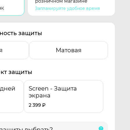
розничном магазине
ЭК
Запланируйте удобное время
ность защиты
я
Матовая
кт защиты
адней
Screen - Защита
экрана
2 399
₽
 защиты выбрать?