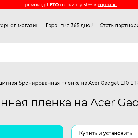
Промокод:
LETO
на скидку 30% в
корзине
ернет-магазин
Гарантия 365 дней
Стать партнер
щитная бронированная пленка на Acer Gadget E10 ETP
ная пленка на Acer Gadg
Купить и установить