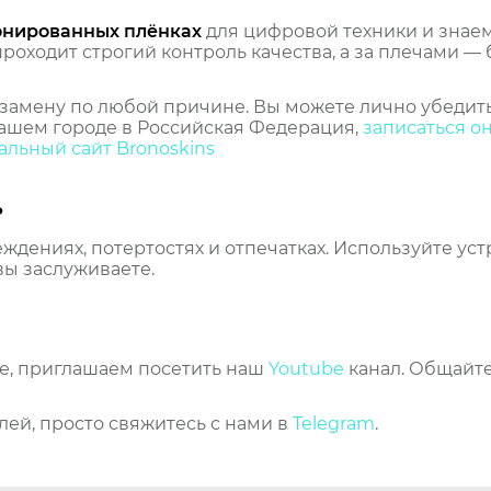
онированных плёнках
для цифровой техники и знаем,
оходит строгий контроль качества, а за плечами — 
замену по любой причине. Вы можете лично убедить
ашем городе в Российская Федерация,
записаться о
льный сайт Bronoskins
ь
еждениях, потертостях и отпечатках. Используйте ус
вы заслуживаете.
же, приглашаем посетить наш
Youtube
канал. Общайте
лей, просто свяжитесь с нами в
Telegram
.