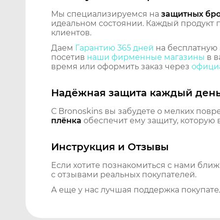
Мы специализируемся на
защитных бр
идеальном состоянии. Каждый продукт пр
клиентов.
Даем
Гарантию 365 дней
на бесплатную 
посетив
наши фирменные магазины
в в
время или оформить заказ через
официа
Надёжная защита каждый ден
С Bronoskins вы забудете о мелких повр
плёнка
обеспечит ему защиту, которую 
Инструкция и Отзывы
Если хотите познакомиться с нами бли
с отзывами реальных покупателей.
А еще у нас лучшая поддержка покупате