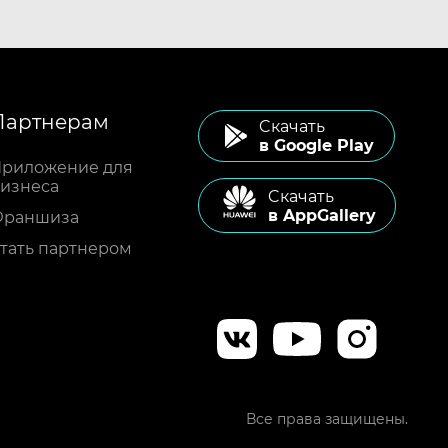
Партнерам
Cкачать
в Google Play
риложение для
изнеса
Cкачать
в AppGallery
Франшиза
тать партнером
Все права защищены.