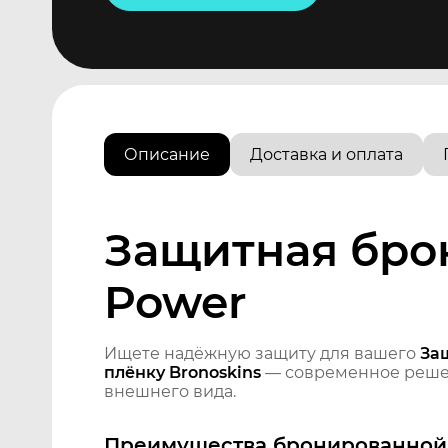
Описание
Доставка и оплата
Защитная бро
Power
Ищете надёжную защиту для вашего
За
плёнку Bronoskins
— современное решен
внешнего вида.
Преимущества бронированной 