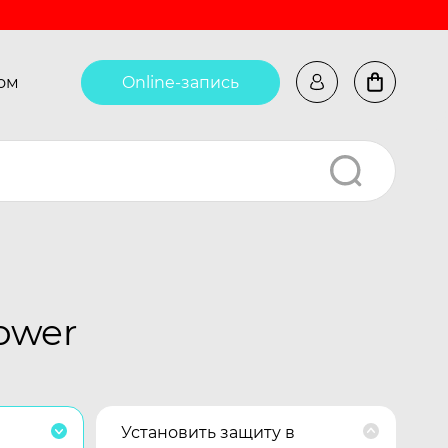
ом
Online-запись
ower
Установить защиту в