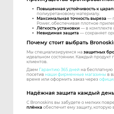
Повышенная устойчивость к царап
полиуретановому материалу.
Максимальная точность выреза
— п
Power, обеспечивая плотное прилег
Лёгкость установки
— в комплекте 
Невидимая защита
— сохраняет ори
Почему стоит выбрать Bronoski
Мы специализируемся на
защитных бр
идеальном состоянии. Каждый продукт пр
клиентов.
Даем
Гарантию 365 дней
на бесплатную 
посетив
наши фирменные магазины
в в
время или оформить заказ через
официа
Надёжная защита каждый ден
С Bronoskins вы забудете о мелких повр
плёнка
обеспечит ему защиту, которую 