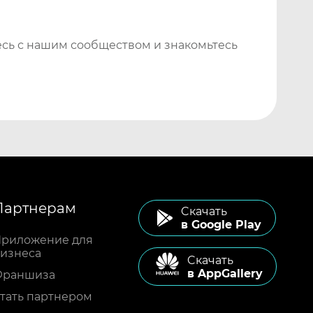
сь с нашим сообществом и знакомьтесь
Партнерам
Cкачать
в Google Play
риложение для
изнеса
Cкачать
в AppGallery
Франшиза
тать партнером