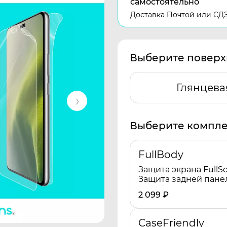
самостоятельно
Доставка Почтой или СД
Выберите поверх
Глянцева
Выберите компле
FullBody
Защита экрана FullSc
Защита задней пане
2 099
₽
CaseFriendly