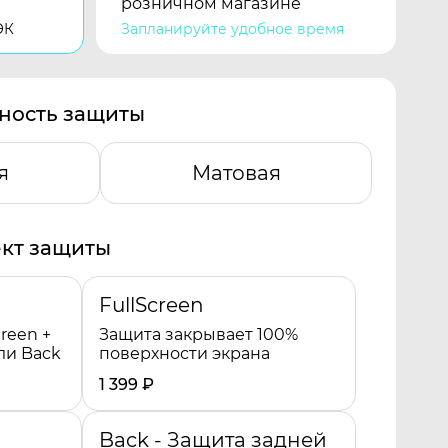
розничном магазине
ЭК
Запланируйте удобное время
ность защиты
я
Матовая
кт защиты
FullScreen
reen +
Защита закрывает 100%
ли Back
поверхности экрана
1 399
₽
Back - Защита задней