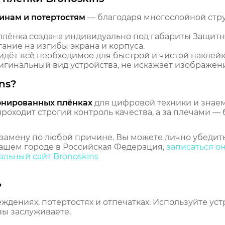
инам и потертостям
— благодаря многослойной стр
лёнка создана индивидуально под габариты Защитн
ание на изгибы экрана и корпуса.
идёт всё необходимое для быстрой и чистой наклейк
гинальный вид устройства, не искажает изображение
ns?
онированных плёнках
для цифровой техники и знаем,
оходит строгий контроль качества, а за плечами — 
замену по любой причине. Вы можете лично убедить
ашем городе в Российская Федерация,
записаться о
льный сайт Bronoskins
ь
еждениях, потертостях и отпечатках. Используйте ус
вы заслуживаете.