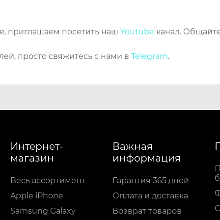
же, приглашаем посетить наш
Youtube
канал. Общайте
лей, просто свяжитесь с нами в
Telegram
.
Интернет-
Важная
магазин
информация
П
б
Весь ассортимент
Гарантия 365 дней
Apple iPhone
Оплата и доставка
С
Samsung Galaxy
Возврат товаров