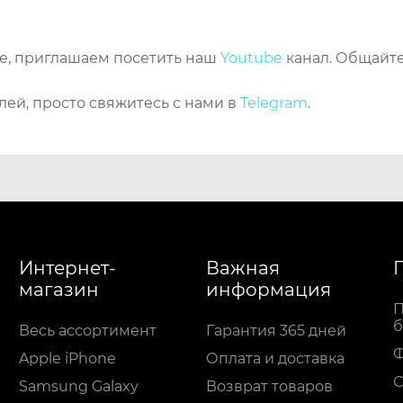
же, приглашаем посетить наш
Youtube
канал. Общайте
лей, просто свяжитесь с нами в
Telegram
.
Интернет-
Важная
магазин
информация
П
б
Весь ассортимент
Гарантия 365 дней
Apple iPhone
Оплата и доставка
С
Samsung Galaxy
Возврат товаров