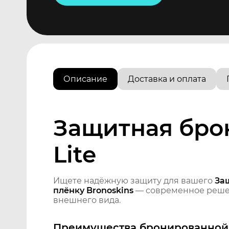
Описание
Доставка и оплата
Защитная бро
Lite
Ищете надёжную защиту для вашего
За
плёнку Bronoskins
— современное решен
внешнего вида.
Преимущества бронированной 