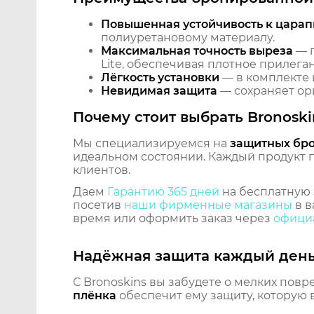
Повышенная устойчивость к царап
полиуретановому материалу.
Максимальная точность выреза
— п
Lite, обеспечивая плотное прилеган
Лёгкость установки
— в комплекте 
Невидимая защита
— сохраняет ори
Почему стоит выбрать Bronoski
Мы специализируемся на
защитных бр
идеальном состоянии. Каждый продукт пр
клиентов.
Даем
Гарантию 365 дней
на бесплатную 
посетив
наши фирменные магазины
в в
время или оформить заказ через
официа
Надёжная защита каждый ден
С Bronoskins вы забудете о мелких повр
плёнка
обеспечит ему защиту, которую 