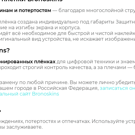
инам и потертостям
— благодаря многослойной стр
лёнка создана индивидуально под габариты Защитн
ие на изгибы экрана и корпуса.
идёт всё необходимое для быстрой и чистой наклейк
гинальный вид устройства, не искажает изображение
ns?
онированных плёнках
для цифровой техники и знаем,
оходит строгий контроль качества, а за плечами — 
замену по любой причине. Вы можете лично убедить
ашем городе в Российская Федерация,
записаться о
льный сайт Bronoskins
ь
еждениях, потертостях и отпечатках. Используйте ус
вы заслуживаете.