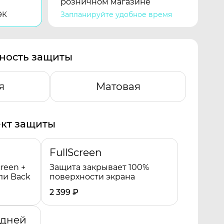
розничном магазине
ЭК
Запланируйте удобное время
ность защиты
я
Матовая
кт защиты
FullScreen
reen +
Защита закрывает 100%
ли Back
поверхности экрана
2 399
₽
адней