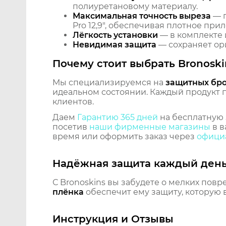
полиуретановому материалу.
Максимальная точность выреза
— п
Pro 12,9", обеспечивая плотное при
Лёгкость установки
— в комплекте 
Невидимая защита
— сохраняет ори
Почему стоит выбрать Bronoski
Мы специализируемся на
защитных бр
идеальном состоянии. Каждый продукт пр
клиентов.
Даем
Гарантию 365 дней
на бесплатную 
посетив
наши фирменные магазины
в в
время или оформить заказ через
официа
Надёжная защита каждый ден
С Bronoskins вы забудете о мелких повр
плёнка
обеспечит ему защиту, которую 
Инструкция и Отзывы