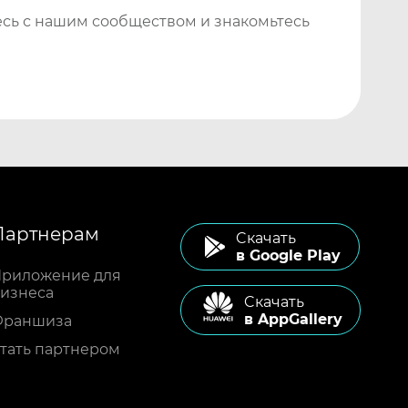
сь с нашим сообществом и знакомьтесь
Партнерам
Cкачать
в Google Play
риложение для
изнеса
Cкачать
в AppGallery
Франшиза
тать партнером