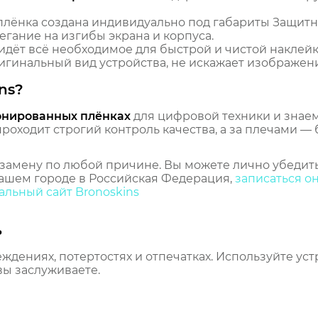
лёнка создана индивидуально под габариты Защитна
легание на изгибы экрана и корпуса.
идёт всё необходимое для быстрой и чистой наклейк
гинальный вид устройства, не искажает изображение
ns?
онированных плёнках
для цифровой техники и знаем,
оходит строгий контроль качества, а за плечами — 
замену по любой причине. Вы можете лично убедить
ашем городе в Российская Федерация,
записаться о
льный сайт Bronoskins
ь
еждениях, потертостях и отпечатках. Используйте ус
вы заслуживаете.