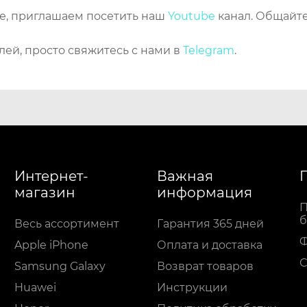
же, приглашаем посетить наш
Youtube
канал. Общайте
лей, просто свяжитесь с нами в
Telegram
.
Интернет-
Важная
магазин
информация
П
б
Весь ассортимент
Гарантия 365 дней
Apple iPhone
Оплата и доставка
С
Samsung Galaxy
Возврат товаров
Huawei
Инструкции