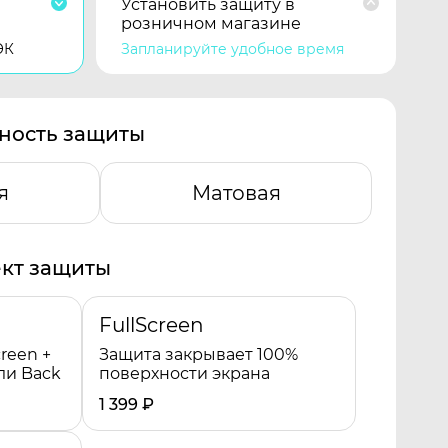
Установить защиту в
розничном магазине
ЭК
Запланируйте удобное время
ность защиты
я
Матовая
кт защиты
FullScreen
reen +
Защита закрывает 100%
ли Back
поверхности экрана
1 399
₽