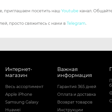
же, приглашаем посетить наш
Youtube
канал. Общайте
лей, просто свяжитесь с нами в
Telegram
.
Интернет-
Важная
магазин
информация
П
б
Весь ассортимент
Гарантия 365 дней
Apple iPhone
Оплата и доставка
С
Samsung Galaxy
Возврат товаров
Huawei
Инструкции