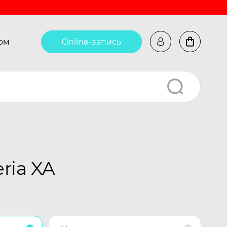
ом
Online-запись
ria XA