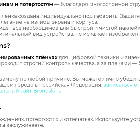
инам и потертостям
— благодаря многослойной стр
лёнка создана индивидуально под габариты Защитн
илегание на изгибы экрана и корпуса.
идёт всё необходимое для быстрой и чистой наклейк
гинальный вид устройства, не искажает изображение
ns?
онированных плёнках
для цифровой техники и знаем,
оходит строгий контроль качества, а за плечами — 
замену по любой причине. Вы можете лично убедить
ашем городе в Российская Федерация,
записаться о
льный сайт Bronoskins
ь
еждениях, потертостях и отпечатках. Используйте ус
вы заслуживаете.