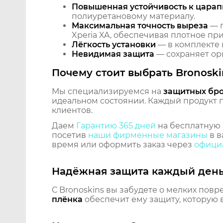
Повышенная устойчивость к царап
полиуретановому материалу.
Максимальная точность выреза
— п
Xperia XA, обеспечивая плотное пр
Лёгкость установки
— в комплекте 
Невидимая защита
— сохраняет ори
Почему стоит выбрать Bronoski
Мы специализируемся на
защитных бр
идеальном состоянии. Каждый продукт пр
клиентов.
Даем
Гарантию 365 дней
на бесплатную 
посетив
наши фирменные магазины
в в
время или оформить заказ через
официа
Надёжная защита каждый ден
С Bronoskins вы забудете о мелких повр
плёнка
обеспечит ему защиту, которую 