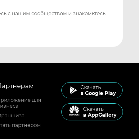
сь с нашим сообществом и знакомьтесь
Партнерам
Cкачать
в Google Play
риложение для
изнеса
Cкачать
в AppGallery
Франшиза
тать партнером