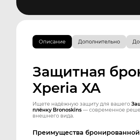
Описание
Дополнительно
До
Защитная бро
Xperia XA
Ищете надёжную защиту для вашего
За
плёнку Bronoskins
— современное решен
внешнего вида.
Преимущества бронированной 