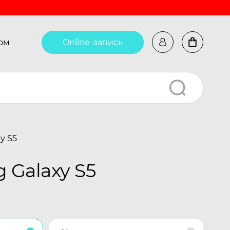
ом
Online-запись
y S5
 Galaxy S5