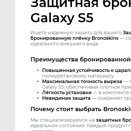
Защитная бро
Galaxy S5
Ищете надёжную защиту для вашего
За
бронированную плёнку Bronoskins
— со
идеального внешнего вида.
Преимущества бронированной 
Повышенная устойчивость к царап
полиуретановому материалу.
Максимальная точность выреза
— п
Galaxy S5, обеспечивая плотное при
Лёгкость установки
— в комплекте 
Невидимая защита
— сохраняет ори
Почему стоит выбрать Bronoski
Мы специализируемся на
защитных бр
идеальном состоянии. Каждый продукт пр