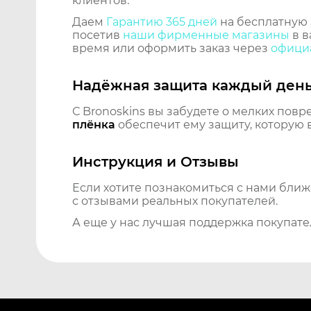
клиентов.
Даем
Гарантию 365 дней
на бесплатную 
посетив
наши фирменные магазины
в в
время или оформить заказ через
официа
Надёжная защита каждый ден
С Bronoskins вы забудете о мелких повр
плёнка
обеспечит ему защиту, которую 
Инструкция и Отзывы
Если хотите познакомиться с нами бли
с отзывами реальных покупателей.
А еще у нас лучшая поддержка покупате