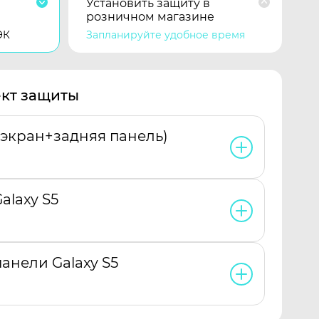
Установить защиту в
розничном магазине
ЭК
Запланируйте удобное время
кт защиты
(экран+задняя панель)
alaxy S5
анели Galaxy S5