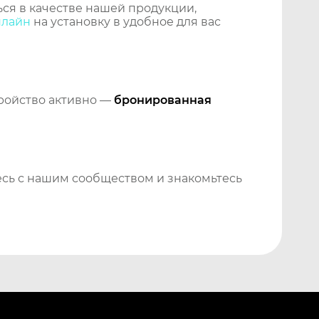
ся в качестве нашей продукции,
нлайн
на установку в удобное для вас
тройство активно —
бронированная
сь с нашим сообществом и знакомьтесь