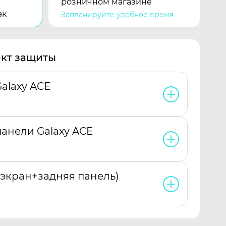
розничном магазине
ЭК
Запланируйте удобное время
кт защиты
alaxy ACE
анели Galaxy ACE
(экран+задняя панель)