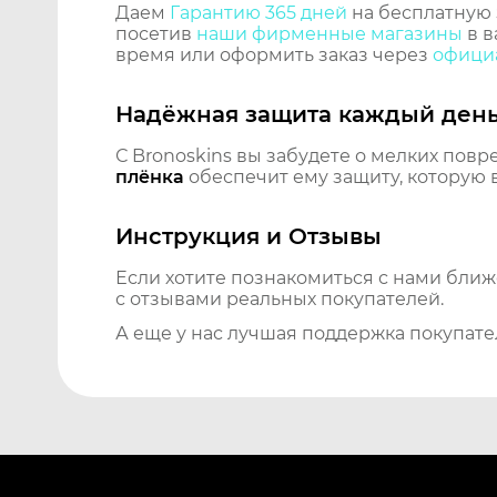
Даем
Гарантию 365 дней
на бесплатную 
посетив
наши фирменные магазины
в в
время или оформить заказ через
официа
Надёжная защита каждый ден
С Bronoskins вы забудете о мелких повр
плёнка
обеспечит ему защиту, которую 
Инструкция и Отзывы
Если хотите познакомиться с нами бли
с отзывами реальных покупателей.
А еще у нас лучшая поддержка покупате