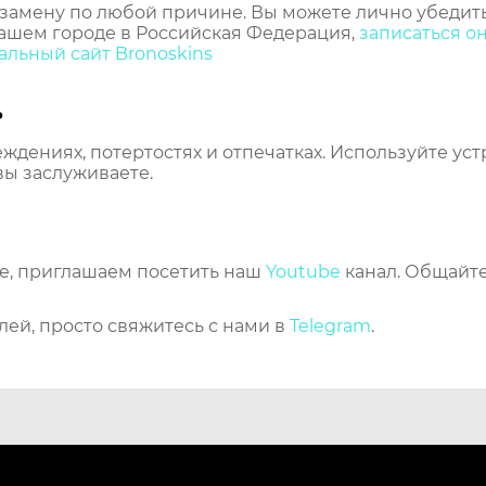
замену по любой причине. Вы можете лично убедить
ашем городе в Российская Федерация,
записаться о
льный сайт Bronoskins
ь
еждениях, потертостях и отпечатках. Используйте ус
вы заслуживаете.
же, приглашаем посетить наш
Youtube
канал. Общайте
лей, просто свяжитесь с нами в
Telegram
.