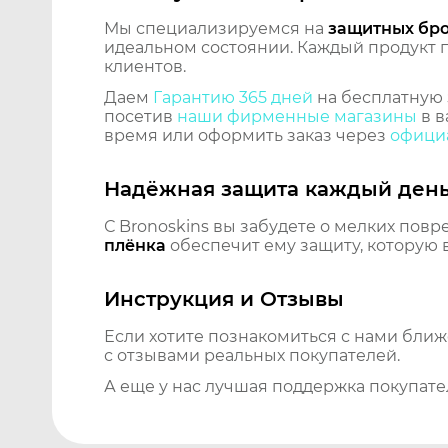
Мы специализируемся на
защитных бр
идеальном состоянии. Каждый продукт пр
клиентов.
Даем
Гарантию 365 дней
на бесплатную 
посетив
наши фирменные магазины
в в
время или оформить заказ через
официа
Надёжная защита каждый ден
С Bronoskins вы забудете о мелких повр
плёнка
обеспечит ему защиту, которую 
Инструкция и Отзывы
Если хотите познакомиться с нами бли
с отзывами реальных покупателей.
А еще у нас лучшая поддержка покупате