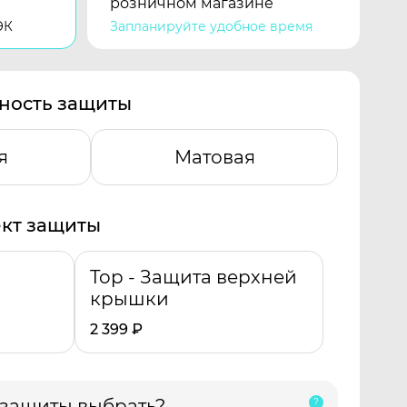
розничном магазине
ЭК
Запланируйте удобное время
ность защиты
я
Матовая
кт защиты
Top - Защита верхней
крышки
2 399
₽
 защиты выбрать?