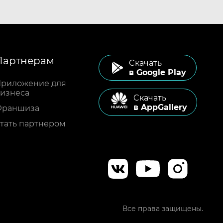
Партнерам
Cкачать
в Google Play
риложение для
изнеса
Cкачать
в AppGallery
Франшиза
тать партнером
Все права защищены.