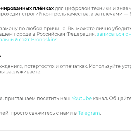
онированных плёнках
для цифровой техники и знаем,
оходит строгий контроль качества, а за плечами — 
замену по любой причине. Вы можете лично убедить
ашем городе в Российская Федерация,
записаться о
льный сайт Bronoskins
ь
еждениях, потертостях и отпечатках. Используйте ус
вы заслуживаете.
же, приглашаем посетить наш
Youtube
канал. Общайте
лей, просто свяжитесь с нами в
Telegram
.