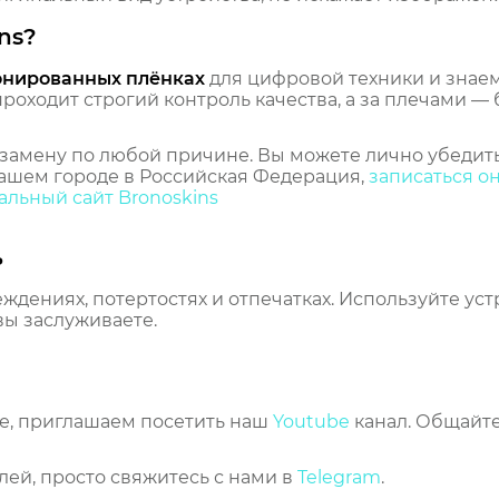
ns?
онированных плёнках
для цифровой техники и знаем,
оходит строгий контроль качества, а за плечами — 
замену по любой причине. Вы можете лично убедить
ашем городе в Российская Федерация,
записаться о
льный сайт Bronoskins
ь
еждениях, потертостях и отпечатках. Используйте ус
вы заслуживаете.
же, приглашаем посетить наш
Youtube
канал. Общайте
лей, просто свяжитесь с нами в
Telegram
.