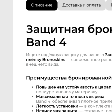
Описание
Доставка и оплата
Защитная бро
Band 4
Ищете надёжную защиту для вашего
За
плёнку Bronoskins
— современное решен
внешнего вида.
Преимущества бронированной 
Повышенная устойчивость к царап
полиуретановому материалу.
Максимальная точность выреза
— п
Band 4, обеспечивая плотное приле
Лёгкость установки
— в комплекте 
Невидимая защита
— сохраняет ори