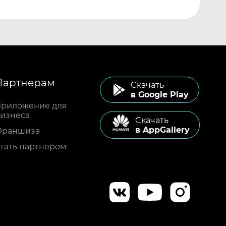
Партнерам
Cкачать
в Google Play
риложение для
изнеса
Cкачать
в AppGallery
Франшиза
тать партнером