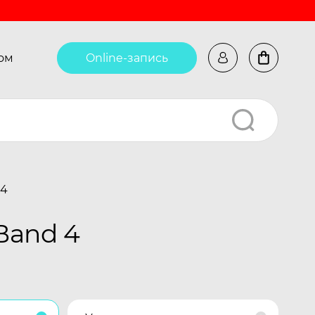
ом
Online-запись
 4
Band 4