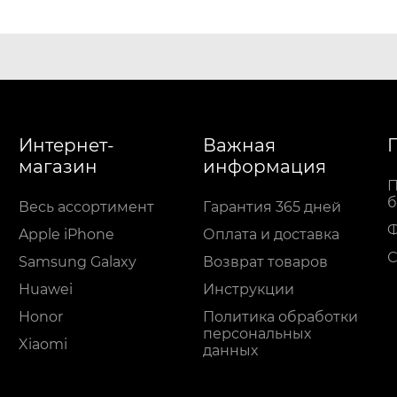
Интернет-
Важная
магазин
информация
П
б
Весь ассортимент
Гарантия 365 дней
Apple iPhone
Оплата и доставка
С
Samsung Galaxy
Возврат товаров
Huawei
Инструкции
Honor
Политика обработки
персональных
Xiaomi
данных