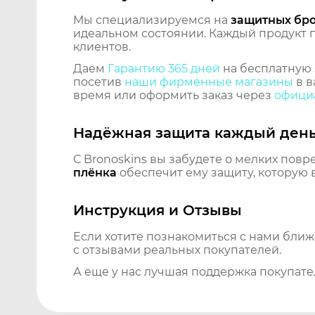
Мы специализируемся на
защитных бр
идеальном состоянии. Каждый продукт пр
клиентов.
Даем
Гарантию 365 дней
на бесплатную 
посетив
наши фирменные магазины
в в
время или оформить заказ через
официа
Надёжная защита каждый ден
С Bronoskins вы забудете о мелких повр
плёнка
обеспечит ему защиту, которую 
Инструкция и Отзывы
Если хотите познакомиться с нами бли
с отзывами реальных покупателей.
А еще у нас лучшая поддержка покупате