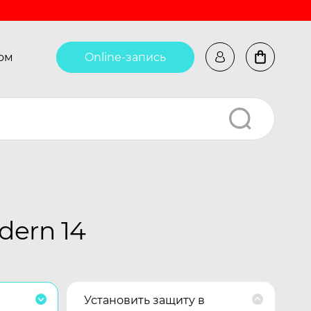
ом
Online-запись
ern 14
Установить защиту в