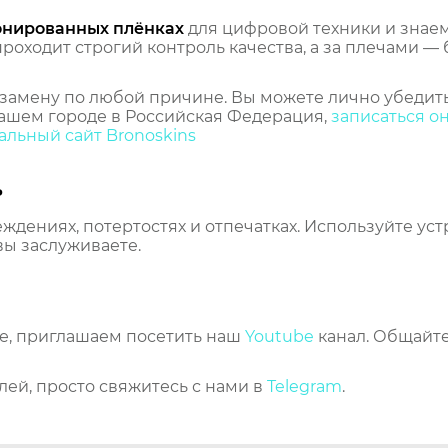
онированных плёнках
для цифровой техники и знаем,
оходит строгий контроль качества, а за плечами — 
замену по любой причине. Вы можете лично убедить
ашем городе в Российская Федерация,
записаться о
льный сайт Bronoskins
ь
еждениях, потертостях и отпечатках. Используйте ус
вы заслуживаете.
же, приглашаем посетить наш
Youtube
канал. Общайте
лей, просто свяжитесь с нами в
Telegram
.