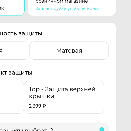
розничном магазине
ЭК
Запланируйте удобное время
ность защиты
я
Матовая
кт защиты
Top - Защита верхней
крышки
2 399
₽
 защиты выбрать?