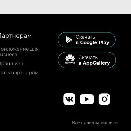
Партнерам
Cкачать
в Google Play
риложение для
изнеса
Cкачать
в AppGallery
Франшиза
тать партнером
Все права защищены.