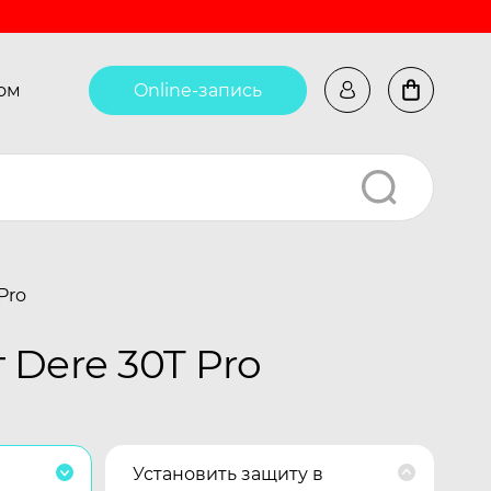
ом
Online-запись
Pro
Dere 30T Pro
Установить защиту в