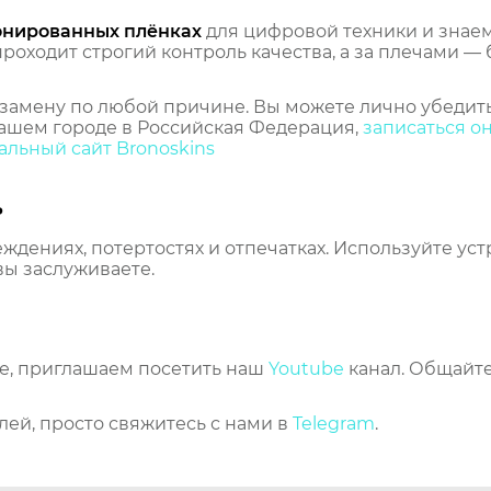
онированных плёнках
для цифровой техники и знаем,
оходит строгий контроль качества, а за плечами — 
замену по любой причине. Вы можете лично убедить
ашем городе в Российская Федерация,
записаться о
льный сайт Bronoskins
ь
еждениях, потертостях и отпечатках. Используйте ус
вы заслуживаете.
же, приглашаем посетить наш
Youtube
канал. Общайте
лей, просто свяжитесь с нами в
Telegram
.