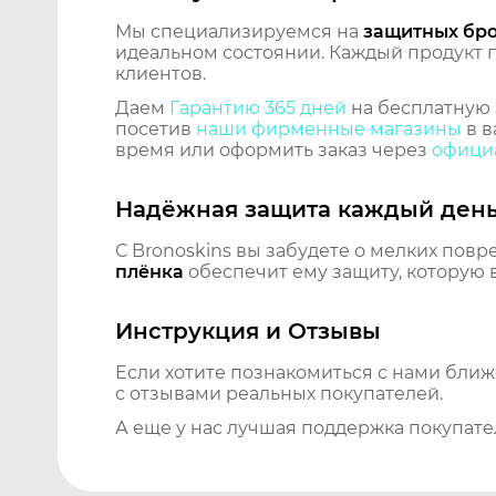
Мы специализируемся на
защитных бр
идеальном состоянии. Каждый продукт пр
клиентов.
Даем
Гарантию 365 дней
на бесплатную 
посетив
наши фирменные магазины
в в
время или оформить заказ через
официа
Надёжная защита каждый ден
С Bronoskins вы забудете о мелких повр
плёнка
обеспечит ему защиту, которую 
Инструкция и Отзывы
Если хотите познакомиться с нами бли
с отзывами реальных покупателей.
А еще у нас лучшая поддержка покупате