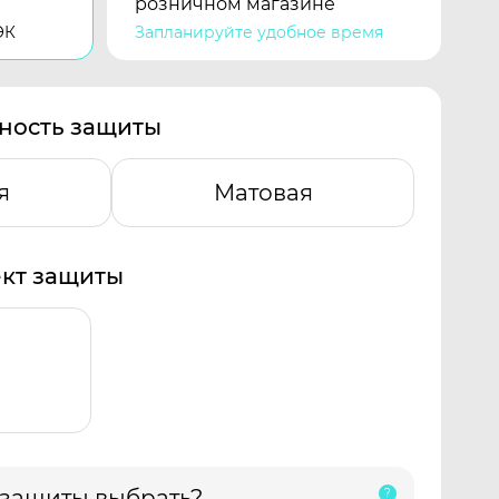
розничном магазине
ЭК
Запланируйте удобное время
ность защиты
я
Матовая
кт защиты
 защиты выбрать?