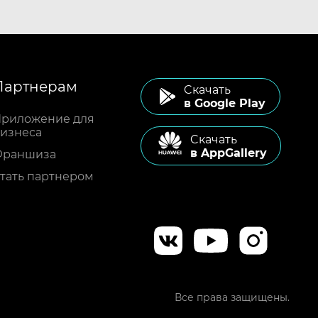
Партнерам
Cкачать
в Google Play
риложение для
изнеса
Cкачать
в AppGallery
Франшиза
тать партнером
Все права защищены.