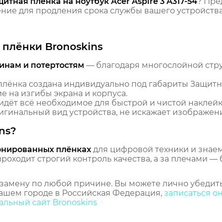
итная пленка на ноутбук Acer Aspire 3 A317-54
? Пре
ие для продления срока службы вашего устройства
плёнки Bronoskins
инам и потертостям
— благодаря многослойной стр
лёнка создана индивидуально под габариты Защитная 
е на изгибы экрана и корпуса.
идёт всё необходимое для быстрой и чистой наклейк
гинальный вид устройства, не искажает изображение
ns?
онированных плёнках
для цифровой техники и знаем,
оходит строгий контроль качества, а за плечами — 
замену по любой причине. Вы можете лично убедить
ашем городе в Российская Федерация,
записаться о
льный сайт Bronoskins