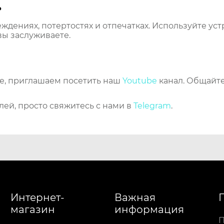
ь
еждениях, потертостях и отпечатках. Используйте ус
вы заслуживаете.
же, приглашаем посетить наш
Youtube
канал. Общайте
лей, просто свяжитесь с нами в
Telegram
.
Интернет-
Важная
магазин
информация
П