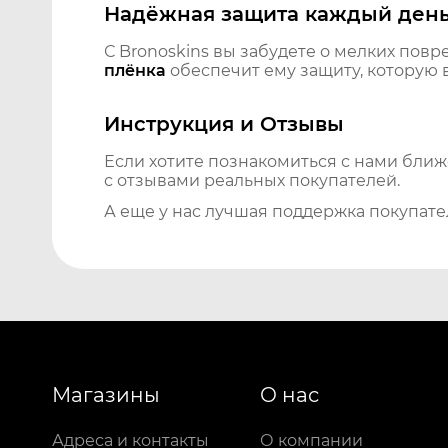
Надёжная защита каждый ден
С Bronoskins вы забудете о мелких повр
плёнка
обеспечит ему защиту, которую 
Инструкция и Отзывы
Если хотите познакомиться с нами бли
с отзывами реальных покупателей.
А еще у нас лучшая поддержка покупате
Магазины
О нас
Адреса и контакты
О компании