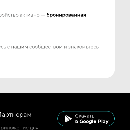
тройство активно —
бронированная
сь с нашим сообществом и знакомьтесь
Партнерам
Cкачать
в Google Play
риложение для