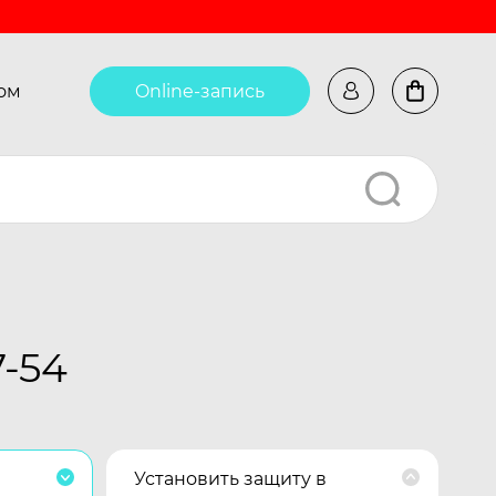
ом
Online-запись
7-54
Установить защиту в