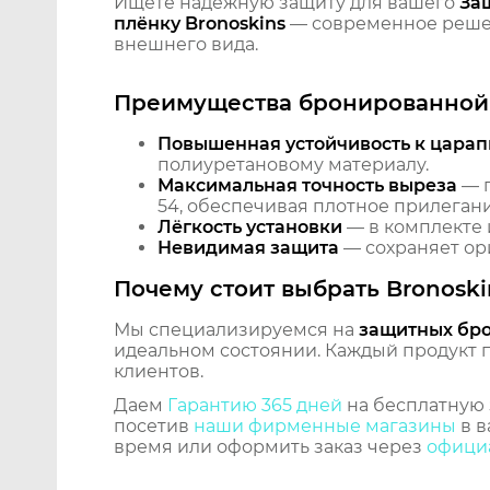
Ищете надёжную защиту для вашего
Защ
плёнку Bronoskins
— современное решен
внешнего вида.
Преимущества бронированной 
Повышенная устойчивость к царап
полиуретановому материалу.
Максимальная точность выреза
— п
54, обеспечивая плотное прилегани
Лёгкость установки
— в комплекте 
Невидимая защита
— сохраняет ори
Почему стоит выбрать Bronoski
Мы специализируемся на
защитных бр
идеальном состоянии. Каждый продукт пр
клиентов.
Даем
Гарантию 365 дней
на бесплатную 
посетив
наши фирменные магазины
в в
время или оформить заказ через
официа