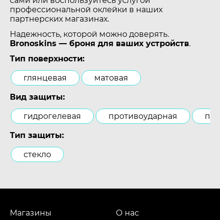
сами или воспользуйтесь услугой
профессиональной оклейки в наших
партнерских магазинах.
Надежность, которой можно доверять.
Bronoskins — броня для ваших устройств
.
Тип поверхности:
глянцевая
матовая
Вид защиты:
гидрогелевая
противоударная
пол
Тип защиты:
стекло
Магазины
О нас