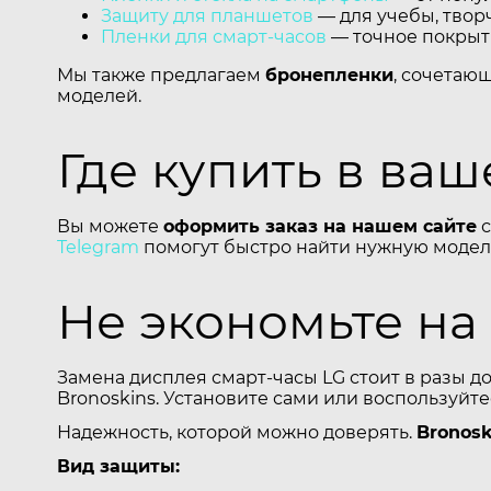
Защиту для планшетов
— для учебы, творч
Пленки для смарт-часов
— точное покрыти
Мы также предлагаем
бронепленки
, сочетаю
моделей.
Где купить в ва
Вы можете
оформить заказ на нашем сайте
с
Telegram
помогут быстро найти нужную модель
Не экономьте на
Замена дисплея смарт-часы LG стоит в разы д
Bronoskins. Установите сами или воспользуйт
Надежность, которой можно доверять.
Bronosk
Вид защиты: