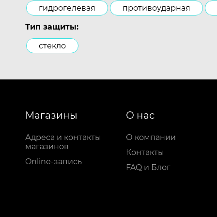
гидрогелевая
противоударная
Тип защиты:
стекло
Магазины
О нас
Адреса и контакты
О компании
магазинов
Контакты
Online-запись
FAQ и Блог