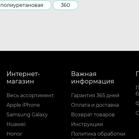
полиуретановая
360
Интернет-
Важная
магазин
информация
П
б
Весь ассортимент
Гарантия 365 дней
Apple iPhone
Оплата и доставка
С
Samsung Galaxy
Возврат товаров
Huawei
Инструкции
Honor
Политика обработки