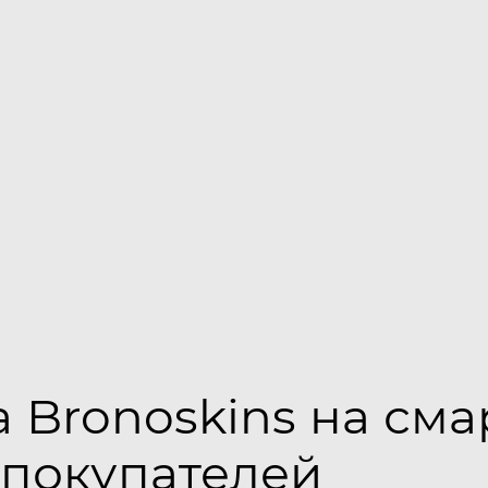
 Bronoskins на сма
 покупателей