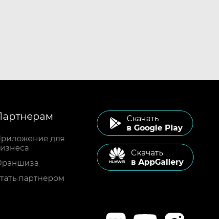
Партнерам
Cкачать
в Google Play
риложение для
изнеса
Cкачать
в AppGallery
Франшиза
тать партнером