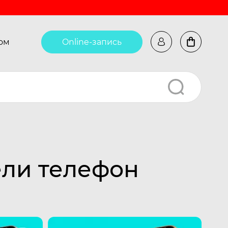
ом
Online-запись
ели телефон